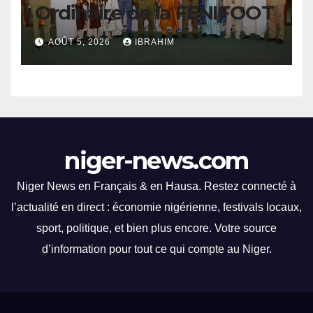
Ordinaire de la FENIFOOT
: Engagement pour une
AOÛT 5, 2026
IBRAHIM
Meilleure Performance
Lors de l’Assemblée générale
ordinaire, la FENIFOOT a
réaffirmé son engagement
envers l’amélioration de ses
niger-news.com
performances.
Niger News en Français & en Hausa. Restez connecté à
l’actualité en direct : économie nigérienne, festivals locaux,
sport, politique, et bien plus encore. Votre source
d’information pour tout ce qui compte au Niger.