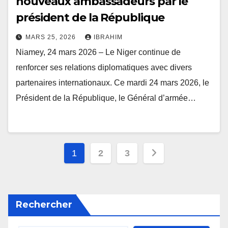
nouveaux ambassadeurs par le
président de la République
MARS 25, 2026
IBRAHIM
Niamey, 24 mars 2026 – Le Niger continue de
renforcer ses relations diplomatiques avec divers
partenaires internationaux. Ce mardi 24 mars 2026, le
Président de la République, le Général d’armée…
Navigation
1
2
3
des
articles
Rechercher