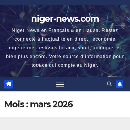
Skip
to
niger-news.com
content
Niger News en Français & en Hausa. Restez
connecté à l’actualité en direct : économie
nigérienne, festivals locaux, sport, politique, et
bien plus encore. Votre source d’information pour
tout ce qui compte au Niger.
Mois :
mars 2026