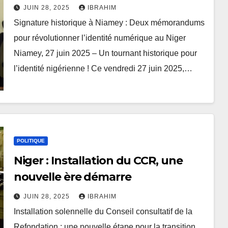
avec la biométrie
JUIN 28, 2025
IBRAHIM
Signature historique à Niamey : Deux mémorandums
pour révolutionner l’identité numérique au Niger
Niamey, 27 juin 2025 – Un tournant historique pour
l’identité nigérienne ! Ce vendredi 27 juin 2025,…
POLITIQUE
Niger : Installation du CCR, une
nouvelle ère démarre
JUIN 28, 2025
IBRAHIM
Installation solennelle du Conseil consultatif de la
Refondation : une nouvelle étape pour la transition