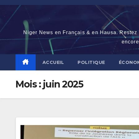
Skip
to
content
Niger News en Français & en Hausa. Restez con
encore
ACCUEIL
POLITIQUE
ÉCONOM
Mois :
juin 2025