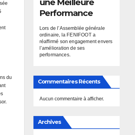
une Meilleure
osée
Performance
5
ent
Lors de l’Assemblée générale
ordinaire, la FENIFOOT a
réaffirmé son engagement envers
l’amélioration de ses
performances.
ons du
Commentaires Récents
ant
es
Aucun commentaire à afficher.
sor.
Archives