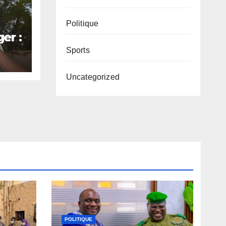
Politique
er :
on
Sports
Uncategorized
ger
ne
POLITIQUE