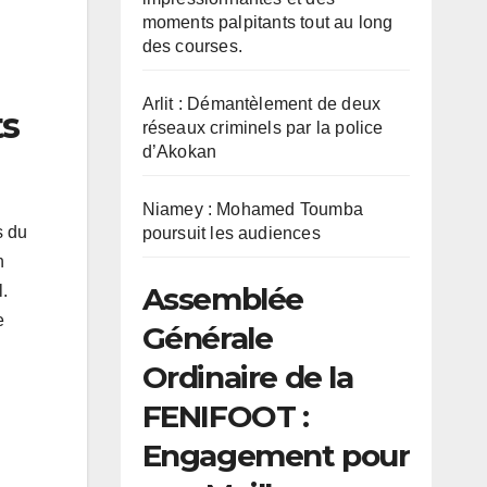
moments palpitants tout au long
des courses.
Arlit : Démantèlement de deux
ts
réseaux criminels par la police
d’Akokan
Niamey : Mohamed Toumba
s du
poursuit les audiences
n
Assemblée
l.
e
Générale
Ordinaire de la
FENIFOOT :
Engagement pour