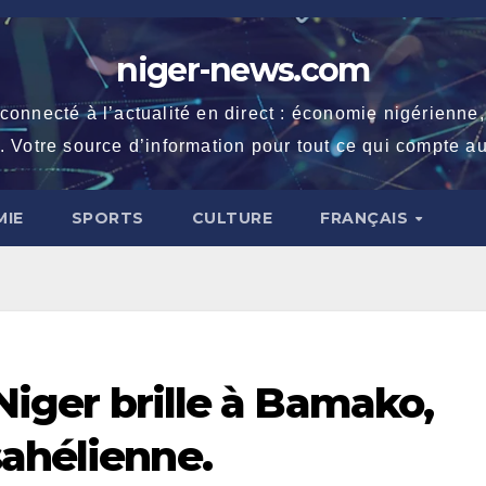
niger-news.com
necté à l’actualité en direct : économie nigérienne, fe
. Votre source d’information pour tout ce qui compte au
IE
SPORTS
CULTURE
FRANÇAIS
 Niger brille à Bamako,
sahélienne.