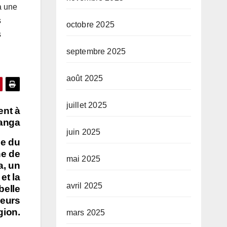
à une
s
octobre 2025
s
septembre 2025
août 2025
juillet 2025
ent à
Langa
juin 2025
pe du
ne de
mai 2025
a, un
et la
avril 2025
belle
leurs
gion.
mars 2025