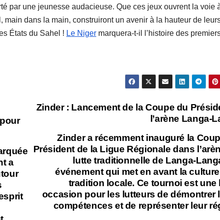
porté par une jeunesse audacieuse. Que ces jeux ouvrent la voie 
l, main dans la main, construiront un avenir à la hauteur de leur
des États du Sahel !
Le Niger
marquera-t-il l’histoire des premier
Zinder : Lancement de la Coupe du Présid
l’arène Langa-
 pour
Zinder a récemment inauguré la Cou
Président de la Ligue Régionale dans l’arè
arquée
lutte traditionnelle de Langa-Lang
nt a
événement qui met en avant la culture 
tour
tradition locale. Ce tournoi est une 
s
occasion pour les lutteurs de démontrer 
esprit
compétences et de représenter leur ré
t