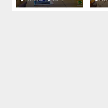
Refondation à mi-
crim
parcours
poli