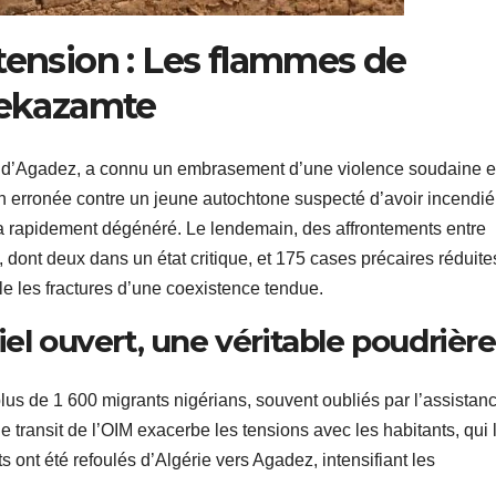
tension : Les flammes de
 Tekazamte
’est d’Agadez, a connu un embrasement d’une violence soudaine e
on erronée contre un jeune autochtone suspecté d’avoir incendi
a rapidement dégénéré. Le lendemain, des affrontements entre
és, dont deux dans un état critique, et 175 cases précaires réduite
e les fractures d’une coexistence tendue.
el ouvert, une véritable poudrière
us de 1 600 migrants nigérians, souvent oubliés par l’assistan
 transit de l’OIM exacerbe les tensions avec les habitants, qui 
ont été refoulés d’Algérie vers Agadez, intensifiant les