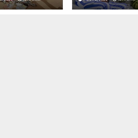
inels par la
ce d’Akokan