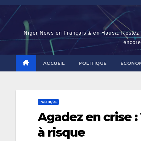
Skip
to
content
Niger News en Français & en Hausa. Restez con
encore
ACCUEIL
POLITIQUE
ÉCONOM
POLITIQUE
Agadez en crise :
à risque