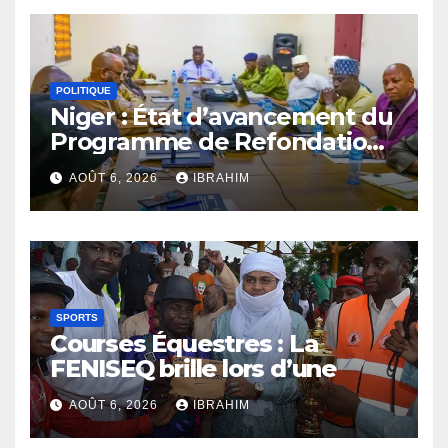
POLITIQUE
Niger : État d’avancement du
Programme de Refondation
à mi-parcours
AOÛT 6, 2026
IBRAHIM
SPORTS
Courses Équestres : La
FENISEQ brille lors d’une
compétition avec des
AOÛT 6, 2026
IBRAHIM
courses époustouflantes