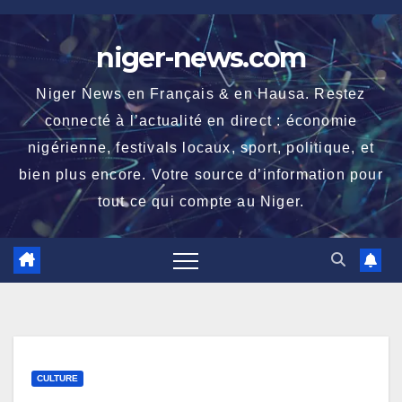
Skip
to
niger-news.com
content
Niger News en Français & en Hausa. Restez
connecté à l’actualité en direct : économie
nigérienne, festivals locaux, sport, politique, et
bien plus encore. Votre source d’information pour
tout ce qui compte au Niger.
CULTURE