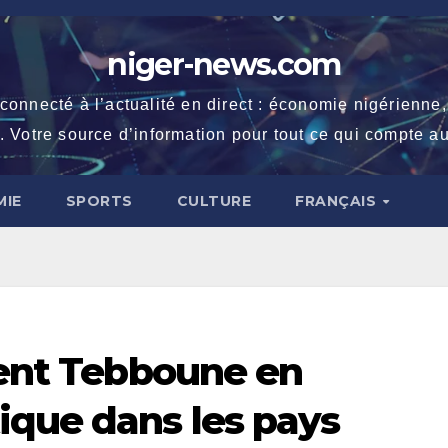
niger-news.com
necté à l’actualité en direct : économie nigérienne, fe
. Votre source d’information pour tout ce qui compte au
IE
SPORTS
CULTURE
FRANÇAIS
dent Tebboune en
ique dans les pays