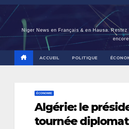
Skip
to
content
Niger News en Français & en Hausa. Restez con
encore
ACCUEIL
POLITIQUE
ÉCONOM
ÉCONOMIE
Algérie: le prési
tournée diplomat