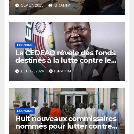
grâce au soutien du FMI.
SEP 17, 2025
IBRAHIM
ÉCONOMIE
La CEDEAO révèle des fonds
destinés à la lutte contre le
terrorisme dans la région du
DÉC 17, 2024
IBRAHIM
Sahel.
ÉCONOMIE
Huit nouveaux commissaires
nommés pour lutter contre
le gaspillage financier.