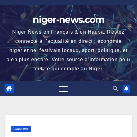
Skip
to
niger-news.com
content
Niger News en Français & en Hausa. Restez
connecté à l’actualité en direct : économie
nigérienne, festivals locaux, sport, politique, et
bien plus encore. Votre source d’information pour
tout ce qui compte au Niger.
ÉCONOMIE