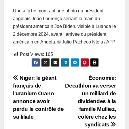
Une affiche montrant une photo du président
angolais João Lourenço serrant la main du
président américain Joe Biden, visible à Luanda le
2 décembre 2024, avant l’arrivée du président
américain en Angola.
© Julio Pacheco Ntela / AFP
Post Views:
165
Navigation
Niger: le géant
Économie:
français de
Decathlon va verser
de
l'uranium Orano
un milliard de
l’article
annonce avoir
dividendes à la
perdu le contrôle de
famille Mulliez,
sa filiale
colère chez les
syndicats