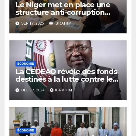
Le Niger met en place une
structure anti-corruption
grâce au soutien du FMI.
SEP 17, 2025
IBRAHIM
ÉCONOMIE
La CEDEAO révèle des fonds
destinés à la lutte contre le
terrorisme dans la région du
DÉC 17, 2024
IBRAHIM
Sahel.
ÉCONOMIE