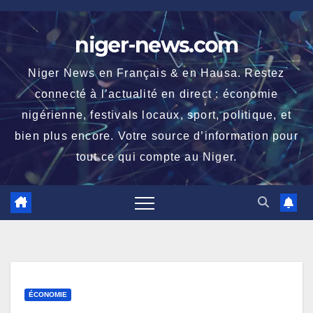
Skip
to
niger-news.com
content
Niger News en Français & en Hausa. Restez
connecté à l’actualité en direct : économie
nigérienne, festivals locaux, sport, politique, et
bien plus encore. Votre source d’information pour
tout ce qui compte au Niger.
ÉCONOMIE