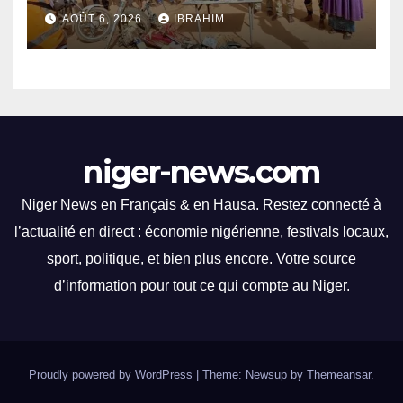
police d’Akokan
performances
AOÛT 6, 2026
IBRAHIM
impressionnantes et des
moments palpitants tout au
long des courses.
niger-news.com
Niger News en Français & en Hausa. Restez connecté à
l’actualité en direct : économie nigérienne, festivals locaux,
sport, politique, et bien plus encore. Votre source
d’information pour tout ce qui compte au Niger.
Proudly powered by WordPress
|
Theme: Newsup by
Themeansar
.