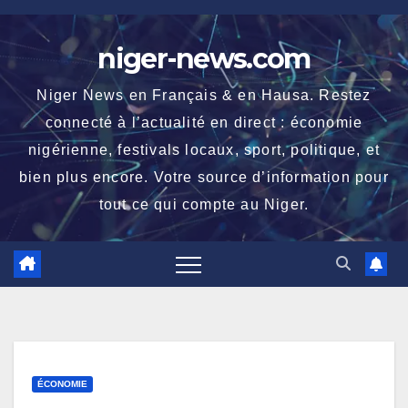
Skip
to
niger-news.com
content
Niger News en Français & en Hausa. Restez
connecté à l’actualité en direct : économie
nigérienne, festivals locaux, sport, politique, et
bien plus encore. Votre source d’information pour
tout ce qui compte au Niger.
ÉCONOMIE