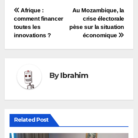
Navigation
Afrique :
Au Mozambique, la
comment financer
crise électorale
de
toutes les
pèse sur la situation
l’article
innovations ?
économique
By
Ibrahim
Related Post