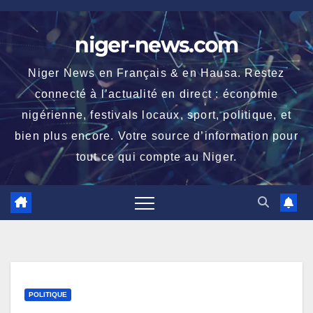
Skip
to
niger-news.com
content
Niger News en Français & en Hausa. Restez
connecté à l’actualité en direct : économie
nigérienne, festivals locaux, sport, politique, et
bien plus encore. Votre source d’information pour
tout ce qui compte au Niger.
POLITIQUE