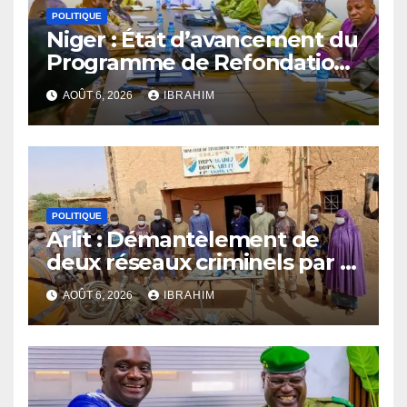
POLITIQUE
Niger : État d’avancement du
Programme de Refondation
à mi-parcours
AOÛT 6, 2026
IBRAHIM
POLITIQUE
Arlit : Démantèlement de
deux réseaux criminels par la
police d’Akokan
AOÛT 6, 2026
IBRAHIM