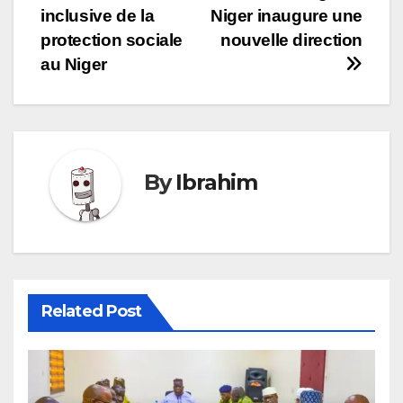
inclusive de la
Niger inaugure une
de
protection sociale
nouvelle direction
l’article
au Niger
By
Ibrahim
Related Post