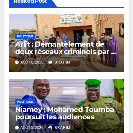
Related Post
POLITIQUE
Arlit : Démantèlement de
deux réseaux criminels par la
police d’Akokan
AOÛT 6, 2026
IBRAHIM
POLITIQUE
Niamey : Mohamed Toumba
poursuit les audiences
AOÛT 5, 2026
IBRAHIM