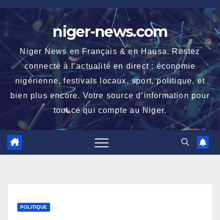
Skip
to
niger-news.com
content
Niger News en Français & en Hausa. Restez
connecté à l’actualité en direct : économie
nigérienne, festivals locaux, sport, politique, et
bien plus encore. Votre source d’information pour
tout ce qui compte au Niger.
POLITIQUE