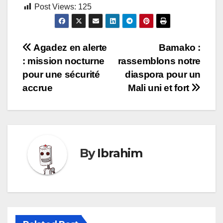
Post Views:
125
Navigation
Agadez en alerte
Bamako :
: mission nocturne
rassemblons notre
de
pour une sécurité
diaspora pour un
l’article
accrue
Mali uni et fort
By
Ibrahim