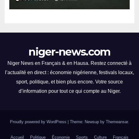
Meilleure Performance
Lors de l’Assemblée générale
ordinaire, la FENIFOOT a
réaffirmé son engagement
envers l’amélioration de ses
niger-news.com
performances.
Niger News en Français & en Hausa. Restez connecté à
l’actualité en direct : économie nigérienne, festivals locaux,
sport, politique, et bien plus encore. Votre source
d’information pour tout ce qui compte au Niger.
Proudly powered by WordPress
|
Theme: Newsup by
Themeansar
.
Accueil
Politique
Économie
Sports
Culture
Français