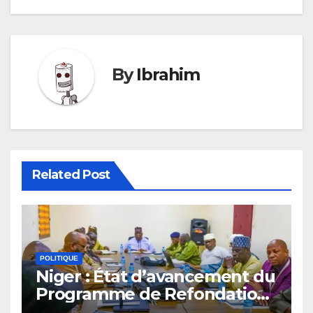
By
Ibrahim
Related Post
POLITIQUE
Niger : État d’avancement du
Programme de Refondation
à mi-parcours