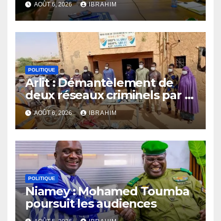
AOÛT 6, 2026
IBRAHIM
POLITIQUE
Arlit : Démantèlement de
deux réseaux criminels par la
police d’Akokan
AOÛT 6, 2026
IBRAHIM
POLITIQUE
Niamey : Mohamed Toumba
poursuit les audiences