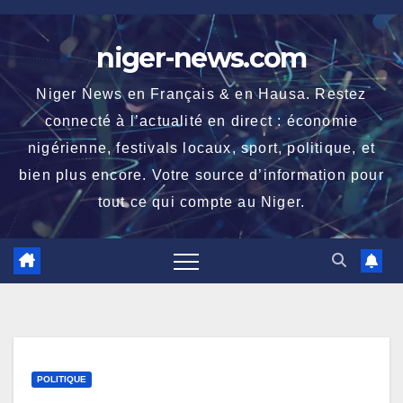
Skip
to
niger-news.com
content
Niger News en Français & en Hausa. Restez
connecté à l’actualité en direct : économie
nigérienne, festivals locaux, sport, politique, et
bien plus encore. Votre source d’information pour
tout ce qui compte au Niger.
POLITIQUE