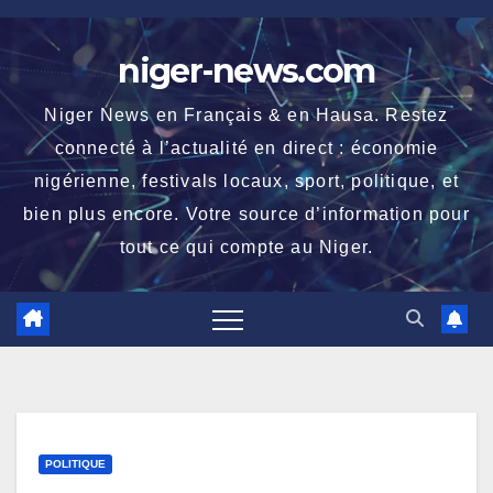
Skip
to
niger-news.com
content
Niger News en Français & en Hausa. Restez
connecté à l’actualité en direct : économie
nigérienne, festivals locaux, sport, politique, et
bien plus encore. Votre source d’information pour
tout ce qui compte au Niger.
POLITIQUE