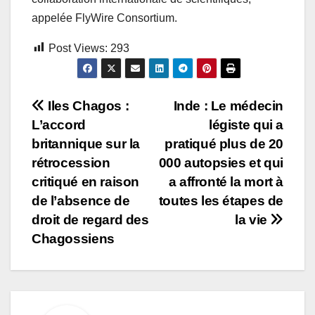
appelée FlyWire Consortium.
Post Views:
293
Navigation
Iles Chagos :
Inde : Le médecin
L’accord
légiste qui a
de
britannique sur la
pratiqué plus de 20
l’article
rétrocession
000 autopsies et qui
critiqué en raison
a affronté la mort à
de l’absence de
toutes les étapes de
droit de regard des
la vie
Chagossiens