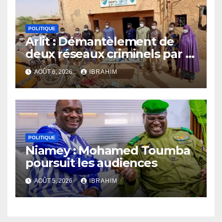
POLITIQUE
Arlit : Démantèlement de
deux réseaux criminels par la
police d’Akokan
AOÛT 6, 2026
IBRAHIM
POLITIQUE
Niamey : Mohamed Toumba
poursuit les audiences
AOÛT 5, 2026
IBRAHIM