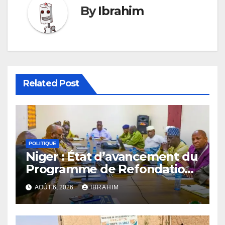
By
Ibrahim
Related Post
POLITIQUE
Niger : État d’avancement du
Programme de Refondation
à mi-parcours
AOÛT 6, 2026
IBRAHIM