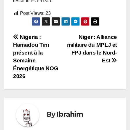
ressources en eau.
Post Views:
23
Navigation
Nigeria :
Niger : Alliance
Hamadou Tini
militaire du MPLJ et
de
présent à la
FPJ dans le Nord-
l’article
Semaine
Est
Énergétique NOG
2026
By
Ibrahim