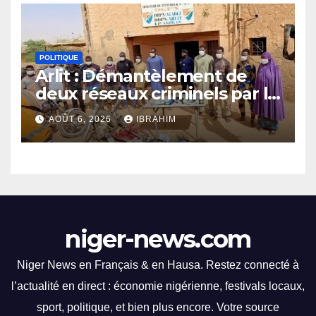
ambitieux sur le terrain.
connu un moment fort avec
la FENISEQ, qui a organisé un
événement ponctué de
POLITIQUE
compétitions captivantes.
Arlit : Démantèlement de
Les spectateurs ont été
deux réseaux criminels par la
éblouis par des
police d’Akokan
performances
AOÛT 6, 2026
IBRAHIM
impressionnantes et des
moments palpitants tout au
long des courses.
niger-news.com
Niger News en Français & en Hausa. Restez connecté à
l’actualité en direct : économie nigérienne, festivals locaux,
sport, politique, et bien plus encore. Votre source