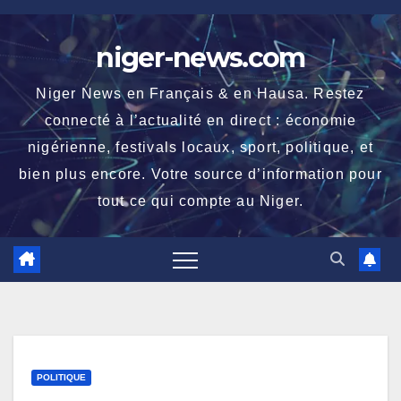
Skip
to
niger-news.com
content
Niger News en Français & en Hausa. Restez
connecté à l’actualité en direct : économie
nigérienne, festivals locaux, sport, politique, et
bien plus encore. Votre source d’information pour
tout ce qui compte au Niger.
POLITIQUE