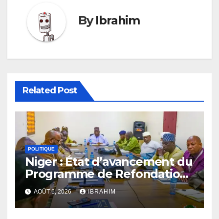
By
Ibrahim
Related Post
POLITIQUE
Niger : État d’avancement du
Programme de Refondation
à mi-parcours
AOÛT 6, 2026
IBRAHIM