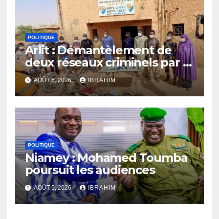
POLITIQUE
Arlit : Démantèlement de
deux réseaux criminels par la
police d’Akokan
AOÛT 6, 2026
IBRAHIM
POLITIQUE
Niamey : Mohamed Toumba
poursuit les audiences
AOÛT 5, 2026
IBRAHIM