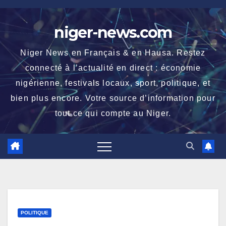
Skip
to
niger-news.com
content
Niger News en Français & en Hausa. Restez
connecté à l’actualité en direct : économie
nigérienne, festivals locaux, sport, politique, et
bien plus encore. Votre source d’information pour
tout ce qui compte au Niger.
POLITIQUE