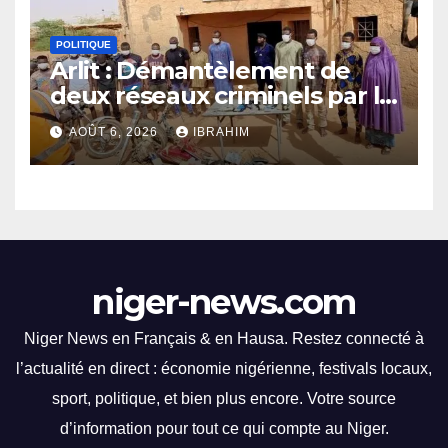
la FENISEQ, qui a organisé un
événement ponctué de
POLITIQUE
compétitions captivantes.
Arlit : Démantèlement de
Les spectateurs ont été
deux réseaux criminels par la
éblouis par des
police d’Akokan
performances
AOÛT 6, 2026
IBRAHIM
impressionnantes et des
moments palpitants tout au
long des courses.
niger-news.com
Niger News en Français & en Hausa. Restez connecté à
l’actualité en direct : économie nigérienne, festivals locaux,
sport, politique, et bien plus encore. Votre source
d’information pour tout ce qui compte au Niger.