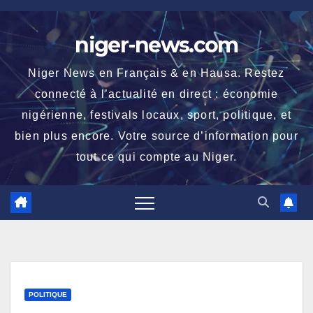
Skip
to
niger-news.com
content
Niger News en Français & en Hausa. Restez
connecté à l’actualité en direct : économie
nigérienne, festivals locaux, sport, politique, et
bien plus encore. Votre source d’information pour
tout ce qui compte au Niger.
POLITIQUE