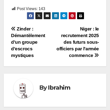
Post Views:
143
Navigation
Zinder :
Niger : le
Démantèlement
recrutement 2025
de
d’un groupe
des futurs sous-
l’article
d’escrocs
officiers par l’armée
mystiques
commence
By
Ibrahim