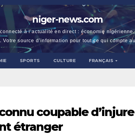
niger-news.com
necté à l’actualité en direct : économie nigérienne, fe
. Votre source d’information pour tout ce qui compte au
IE
SPORTS
CULTURE
FRANÇAIS
econnu coupable d’injure
nt étranger