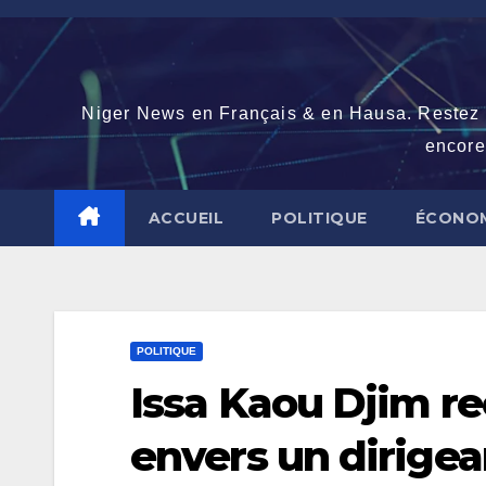
Skip
to
content
Niger News en Français & en Hausa. Restez con
encore
ACCUEIL
POLITIQUE
ÉCONOM
POLITIQUE
Issa Kaou Djim r
envers un dirigea