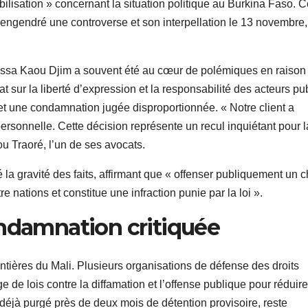
ilisation » concernant la situation politique au Burkina Faso. 
engendré une controverse et son interpellation le 13 novembre,
 Issa Kaou Djim a souvent été au cœur de polémiques en raison
 sur la liberté d’expression et la responsabilité des acteurs pub
t une condamnation jugée disproportionnée. « Notre client a
ersonnelle. Cette décision représente un recul inquiétant pour l
u Traoré, l’un de ses avocats.
né la gravité des faits, affirmant que « offenser publiquement un c
e nations et constitue une infraction punie par la loi ».
ondamnation critiquée
ntières du Mali. Plusieurs organisations de défense des droits
 de lois contre la diffamation et l’offense publique pour réduir
 déjà purgé près de deux mois de détention provisoire, reste