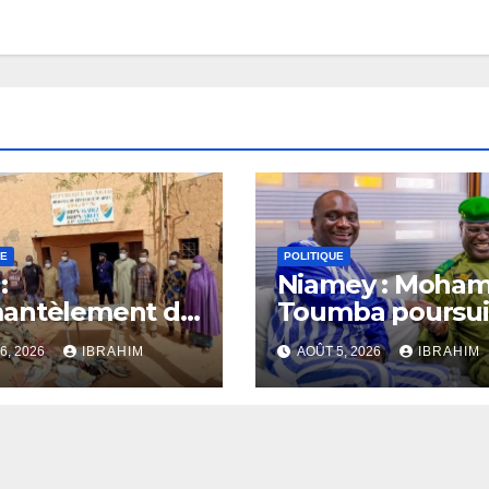
UE
POLITIQUE
:
Niamey : Moha
antèlement de
Toumba poursui
 réseaux
les audiences
6, 2026
IBRAHIM
AOÛT 5, 2026
IBRAHIM
inels par la
ce d’Akokan