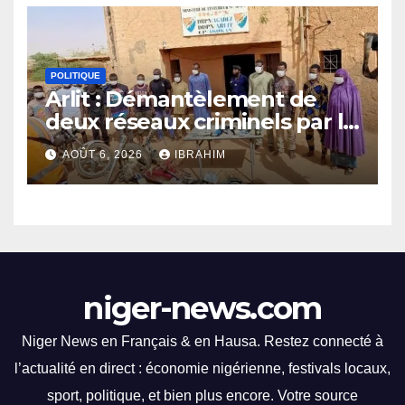
ambitieux sur le terrain.
connu un moment fort avec
la FENISEQ, qui a organisé un
événement ponctué de
POLITIQUE
compétitions captivantes.
Arlit : Démantèlement de
Les spectateurs ont été
deux réseaux criminels par la
éblouis par des
police d’Akokan
performances
AOÛT 6, 2026
IBRAHIM
impressionnantes et des
moments palpitants tout au
long des courses.
niger-news.com
Niger News en Français & en Hausa. Restez connecté à
l’actualité en direct : économie nigérienne, festivals locaux,
sport, politique, et bien plus encore. Votre source