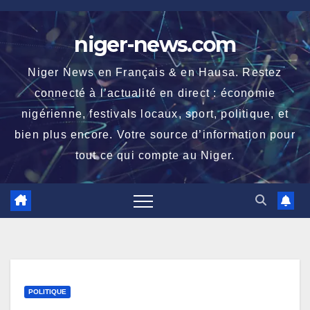
Skip
to
niger-news.com
content
Niger News en Français & en Hausa. Restez
connecté à l’actualité en direct : économie
nigérienne, festivals locaux, sport, politique, et
bien plus encore. Votre source d’information pour
tout ce qui compte au Niger.
POLITIQUE