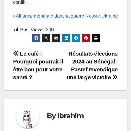
conflit.
•
Alliance mondiale dans la guerre Russie-Ukraine
Post Views:
300
Navigation
Le café :
Résultats élections
Pourquoi pourrait-il
2024 au Sénégal :
de
être bon pour votre
Pastef revendique
l’article
santé ?
une large victoire
By
Ibrahim