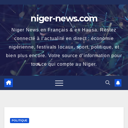
Skip
to
niger-news.com
content
Niger News en Français & en Hausa. Restez
connecté à l’actualité en direct : économie
nigérienne, festivals locaux, sport, politique, et
bien plus encore. Votre source d’information pour
tout ce qui compte au Niger.
POLITIQUE