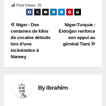
Post Views:
35
Navigation
Niger : Des
Niger-Turquie :
centaines de kilos
Erdoğan renforce
de
de cocaïne détruits
son appui au
l’article
lors d’une
général Tiani
incinération à
Niamey
By
Ibrahim