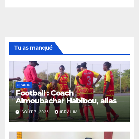
Tu as manqué
SPORTS
Football : Coach
Almoubachar Habibou, alias
Jackie, et la transmission des
AOÛT 7, 2026
IBRAHIM
valeurs
Le coach Almoubachar
Habibou, surnommé Jackie,