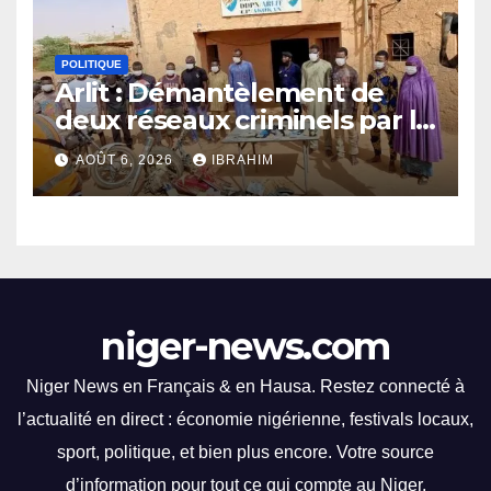
la FENISEQ, qui a organisé un
événement ponctué de
POLITIQUE
compétitions captivantes.
Arlit : Démantèlement de
Les spectateurs ont été
deux réseaux criminels par la
éblouis par des
police d’Akokan
performances
AOÛT 6, 2026
IBRAHIM
impressionnantes et des
moments palpitants tout au
long des courses.
niger-news.com
Niger News en Français & en Hausa. Restez connecté à
l’actualité en direct : économie nigérienne, festivals locaux,
sport, politique, et bien plus encore. Votre source
d’information pour tout ce qui compte au Niger.