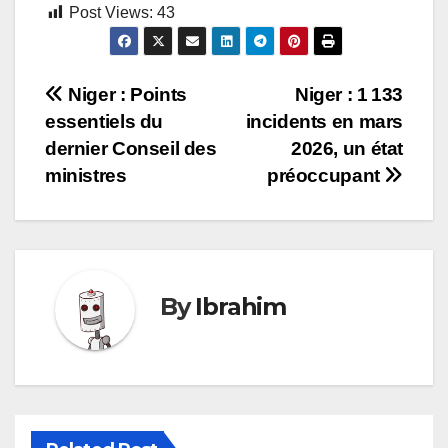
Post Views:
43
Navigation
Niger : Points
Niger : 1 133
essentiels du
incidents en mars
de
dernier Conseil des
2026, un état
l’article
ministres
préoccupant
By
Ibrahim