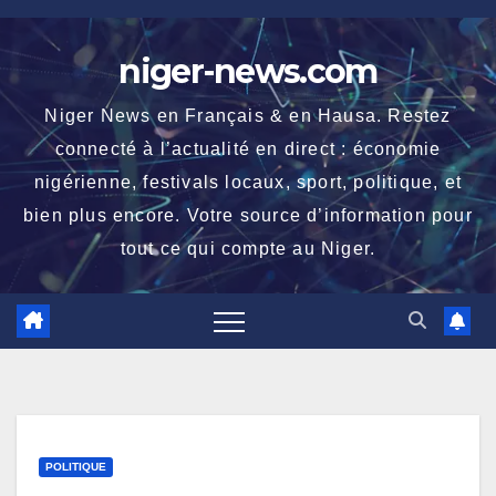
Skip
to
niger-news.com
content
Niger News en Français & en Hausa. Restez
connecté à l’actualité en direct : économie
nigérienne, festivals locaux, sport, politique, et
bien plus encore. Votre source d’information pour
tout ce qui compte au Niger.
POLITIQUE