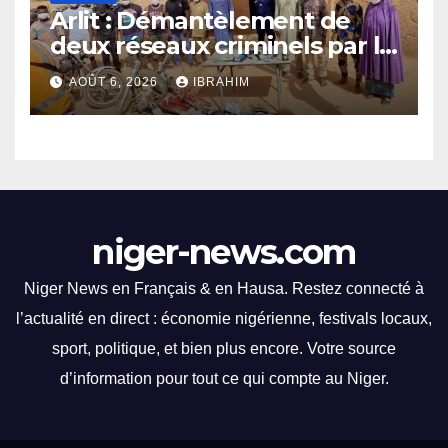
compétitions captivantes.
Arlit : Démantèlement de
Les spectateurs ont été
deux réseaux criminels par la
éblouis par des
police d’Akokan
performances
AOÛT 6, 2026
IBRAHIM
impressionnantes et des
moments palpitants tout au
long des courses.
niger-news.com
Niger News en Français & en Hausa. Restez connecté à
l’actualité en direct : économie nigérienne, festivals locaux,
sport, politique, et bien plus encore. Votre source
d’information pour tout ce qui compte au Niger.