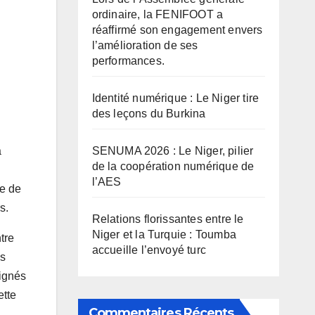
ordinaire, la FENIFOOT a
réaffirmé son engagement envers
l’amélioration de ses
performances.
Identité numérique : Le Niger tire
des leçons du Burkina
a
SENUMA 2026 : Le Niger, pilier
de la coopération numérique de
l’AES
re de
s.
Relations florissantes entre le
Niger et la Turquie : Toumba
tre
accueille l’envoyé turc
es
signés
ette
Commentaires Récents