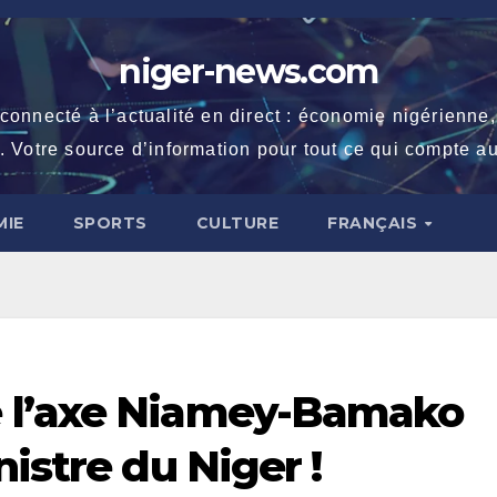
niger-news.com
necté à l’actualité en direct : économie nigérienne, fe
. Votre source d’information pour tout ce qui compte au
IE
SPORTS
CULTURE
FRANÇAIS
 l’axe Niamey-Bamako
istre du Niger !