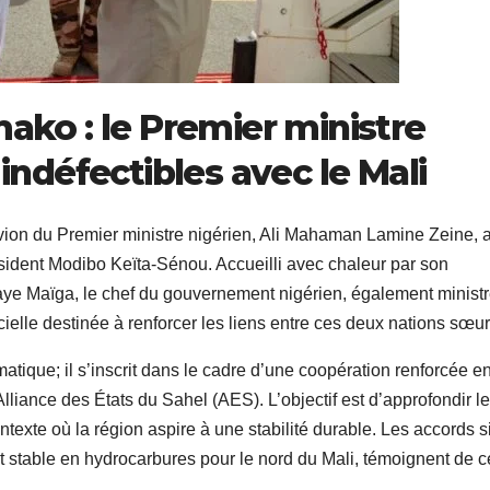
mako : le Premier ministre
 indéfectibles avec le Mali
avion du Premier ministre nigérien, Ali Mahaman Lamine Zeine, 
résident Modibo Keïta-Sénou. Accueilli avec chaleur par son
ye Maïga, le chef du gouvernement nigérien, également minist
ielle destinée à renforcer les liens entre ces deux nations sœur
atique; il s’inscrit dans le cadre d’une coopération renforcée en
liance des États du Sahel (AES). L’objectif est d’approfondir l
texte où la région aspire à une stabilité durable. Les accords 
 stable en hydrocarbures pour le nord du Mali, témoignent de c