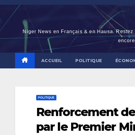
Skip
to
content
Niger News en Français & en Hausa. Restez con
encore
ACCUEIL
POLITIQUE
ÉCONOM
POLITIQUE
Renforcement de
par le Premier Min