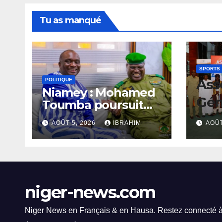
Tu as manqué
SPORTS
Ass
POLITIQUE
Niamey : Mohamed
Gén
Toumba poursuit
les audiences
Ordi
AOÛT 5, 2026
IBRAHIM
AOÛT
FEN
En
pou
niger-news.com
Mei
Per
Niger News en Français & en Hausa. Restez connecté à l’