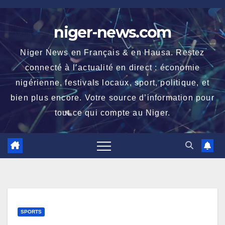
Skip
to
niger-news.com
content
Niger News en Français & en Hausa. Restez
connecté à l’actualité en direct : économie
nigérienne, festivals locaux, sport, politique, et
bien plus encore. Votre source d’information pour
tout ce qui compte au Niger.
SPORTS