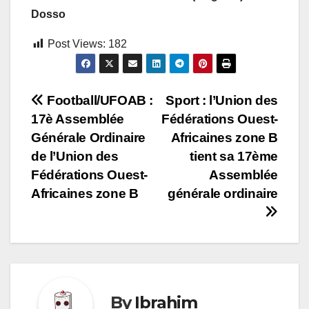
Dosso
Post Views:
182
Navigation
Football/UFOAB :
Sport : l’Union des
17è Assemblée
Fédérations Ouest-
de
Générale Ordinaire
Africaines zone B
l’article
de l’Union des
tient sa 17ème
Fédérations Ouest-
Assemblée
Africaines zone B
générale ordinaire
By
Ibrahim