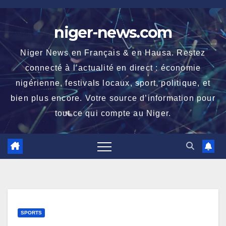
Skip
to
niger-news.com
content
Niger News en Français & en Hausa. Restez
connecté à l’actualité en direct : économie
nigérienne, festivals locaux, sport, politique, et
bien plus encore. Votre source d’information pour
tout ce qui compte au Niger.
SPORTS