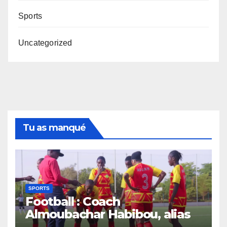
Sports
Uncategorized
Tu as manqué
SPORTS
Football : Coach
Almoubachar Habibou, alias
Jackie, et la transmission des