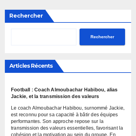
ambitieux sur le terrain.
générale ordinaire, la
FENIFOOT a réaffirmé son
Rechercher
engagement envers
l’amélioration de ses
performances.
Rechercher
Articles Récents
Football : Coach Almoubachar Habibou, alias
Jackie, et la transmission des valeurs
Le coach Almoubachar Habibou, surnommé Jackie,
est reconnu pour sa capacité à bâtir des équipes
performantes. Son approche repose sur la
transmission des valeurs essentielles, favorisant la
cohésion et la motivation au sein du groupe. En