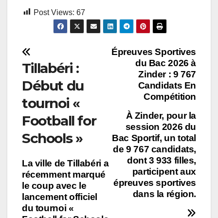
Navigation
Post Views:
67
d’article
Navigation
Épreuves Sportives
du Bac 2026 à
Tillabéri :
de
Zinder : 9 767
Début du
Candidats En
l’article
Compétition
tournoi «
À Zinder, pour la
Football for
session 2026 du
Schools »
Bac Sportif, un total
de 9 767 candidats,
dont 3 933 filles,
La ville de Tillabéri a
participent aux
récemment marqué
épreuves sportives
le coup avec le
dans la région.
lancement officiel
du tournoi «