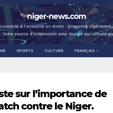
niger-news.com
necté à l’actualité en direct : économie nigérienne, fe
. Votre source d’information pour tout ce qui compte au
IE
SPORTS
CULTURE
FRANÇAIS
ste sur l’importance de
atch contre le Niger.