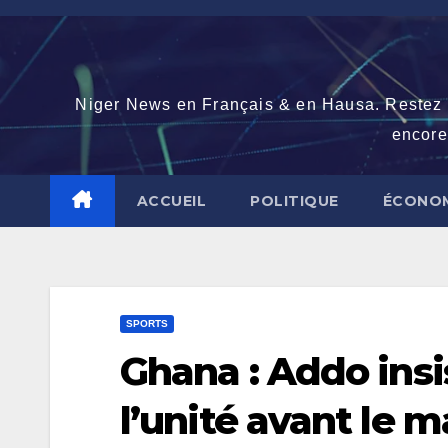
Skip
to
content
Niger News en Français & en Hausa. Restez con
encore
ACCUEIL
POLITIQUE
ÉCONOM
SPORTS
Ghana : Addo insi
l’unité avant le m