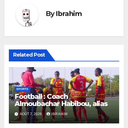
By
Ibrahim
Related Post
SPORTS
Football : Coach
Almoubachar Habibou, alias
Jackie, et la transmission des
AOÛT 7, 2026
IBRAHIM
valeurs