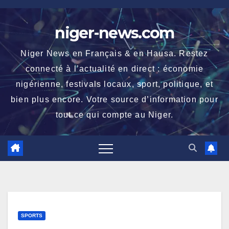
Skip
to
niger-news.com
content
Niger News en Français & en Hausa. Restez
connecté à l’actualité en direct : économie
nigérienne, festivals locaux, sport, politique, et
bien plus encore. Votre source d’information pour
tout ce qui compte au Niger.
SPORTS