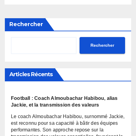
moments palpitants tout au
ainsi d’atteindre des objectifs
Lors de l’Assemblée
long des courses.
ambitieux sur le terrain.
générale ordinaire, la
FENIFOOT a réaffirmé son
Rechercher
engagement envers
l’amélioration de ses
performances.
Rechercher
Articles Récents
Football : Coach Almoubachar Habibou, alias
Jackie, et la transmission des valeurs
Le coach Almoubachar Habibou, surnommé Jackie,
est reconnu pour sa capacité à bâtir des équipes
performantes. Son approche repose sur la