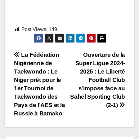
Post Views:
149
Navigation
La Fédération
Ouverture de la
Nigérienne de
Super Ligue 2024-
de
Taekwondo : Le
2025 : Le Liberté
l’article
Niger prêt pour le
Football Club
1er Tournoi de
s’impose face au
Taekwondo des
Sahel Sporting Club
Pays de l’AES et la
(2-1)
Russie à Bamako