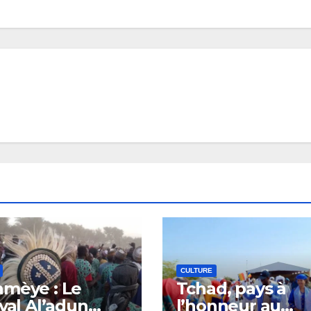
CULTURE
mèye : Le
Tchad, pays à
ival Al’adun
l’honneur au