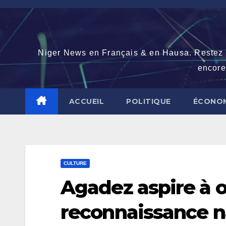
Skip
to
content
Niger News en Français & en Hausa. Restez con
encore
ACCUEIL
POLITIQUE
ÉCONOM
CULTURE
Agadez aspire à 
reconnaissance n