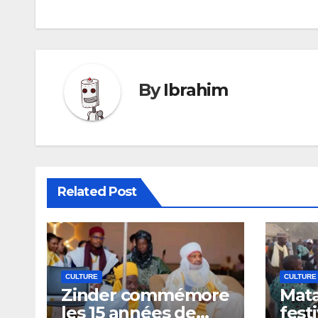
By
Ibrahim
Related Post
CULTURE
CULTURE
Zinder commémore
Mata
les 15 années de
fest