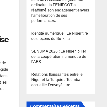
ordinaire, la FENIFOOT a
réaffirmé son engagement envers
l’amélioration de ses
performances.
Identité numérique : Le Niger tire
ise
des leçons du Burkina
SENUMA 2026 : Le Niger, pilier
de la coopération numérique de
l’AES
x de
égide
Relations florissantes entre le
 dans
Niger et la Turquie : Toumba
t les
accueille l’envoyé turc
pour
Commentaires Récents