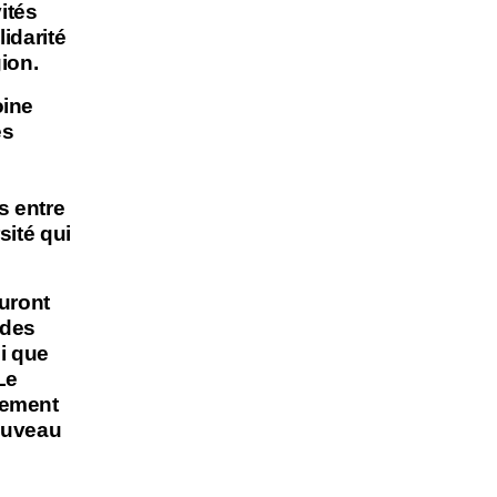
vités
idarité
gion.
oine
és
s entre
sité qui
auront
 des
i que
Le
nement
nouveau