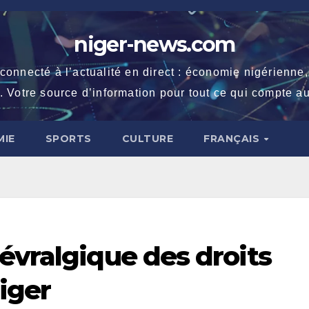
niger-news.com
necté à l’actualité en direct : économie nigérienne, fe
. Votre source d’information pour tout ce qui compte au
IE
SPORTS
CULTURE
FRANÇAIS
évralgique des droits
iger