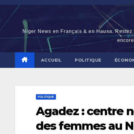
Skip
to
content
Niger News en Français & en Hausa. Restez con
encore
ACCUEIL
POLITIQUE
ÉCONOM
POLITIQUE
Agadez : centre n
des femmes au N