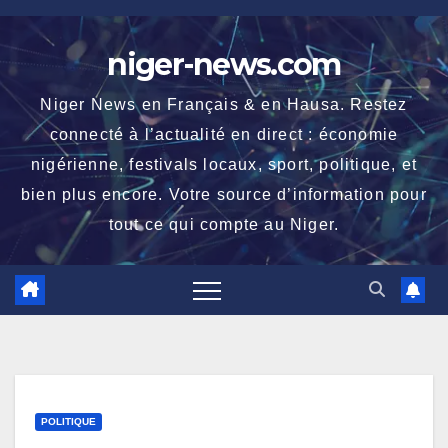
Skip
to
niger-news.com
content
Niger News en Français & en Hausa. Restez
connecté à l’actualité en direct : économie
nigérienne, festivals locaux, sport, politique, et
bien plus encore. Votre source d’information pour
tout ce qui compte au Niger.
POLITIQUE