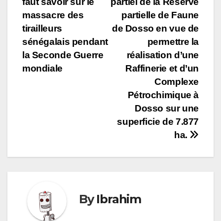
l’article
faut savoir sur le
partiel de la Réserve
massacre des
partielle de Faune
tirailleurs
de Dosso en vue de
sénégalais pendant
permettre la
la Seconde Guerre
réalisation d’une
mondiale
Raffinerie et d’un
Complexe
Pétrochimique à
Dosso sur une
superficie de 7.877
ha.
By
Ibrahim