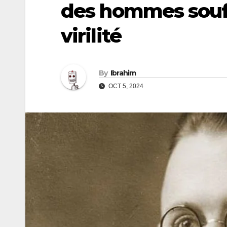
des hommes souf
virilité
By
Ibrahim
OCT 5, 2024