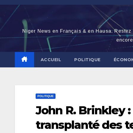
Skip
to
content
Niger News en Français & en Hausa. Restez con
encore
ACCUEIL
POLITIQUE
ÉCONOM
POLITIQUE
John R. Brinkley 
transplanté des t