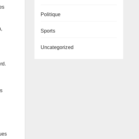
es
Politique
u,
Sports
Uncategorized
rd.
es
ques