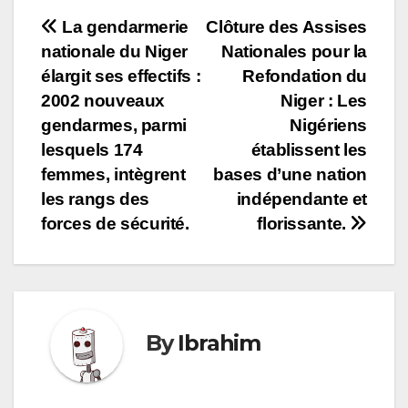
Navigation
La gendarmerie
Clôture des Assises
nationale du Niger
Nationales pour la
de
élargit ses effectifs :
Refondation du
l’article
2002 nouveaux
Niger : Les
gendarmes, parmi
Nigériens
lesquels 174
établissent les
femmes, intègrent
bases d’une nation
les rangs des
indépendante et
forces de sécurité.
florissante.
By
Ibrahim