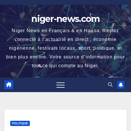
Skip
to
niger-news.com
content
Niger News en Français & en Hausa. Restez
connecté à l’actualité en direct : économie
nigérienne, festivals locaux, sport, politique, et
bien plus encore. Votre source d’information pour
tout ce qui compte au Niger.
POLITIQUE