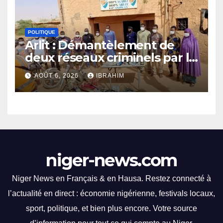
ambitieux sur le terrain.
connu un moment fort avec
la FENISEQ, qui a organisé un
événement ponctué de
POLITIQUE
compétitions captivantes.
Arlit : Démantèlement de
Les spectateurs ont été
deux réseaux criminels par la
éblouis par des
police d’Akokan
performances
AOÛT 6, 2026
IBRAHIM
impressionnantes et des
moments palpitants tout au
long des courses.
niger-news.com
Niger News en Français & en Hausa. Restez connecté à
l’actualité en direct : économie nigérienne, festivals locaux,
sport, politique, et bien plus encore. Votre source