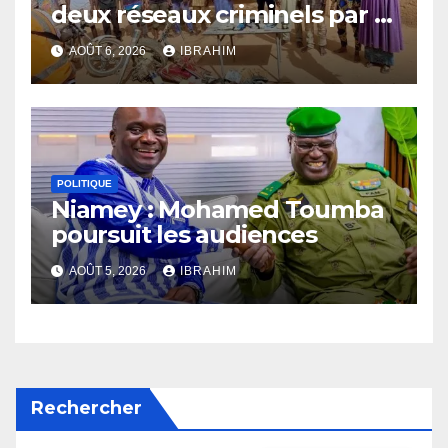
deux réseaux criminels par la
police d’Akokan
AOÛT 6, 2026
IBRAHIM
POLITIQUE
Niamey : Mohamed Toumba
poursuit les audiences
AOÛT 5, 2026
IBRAHIM
Rechercher