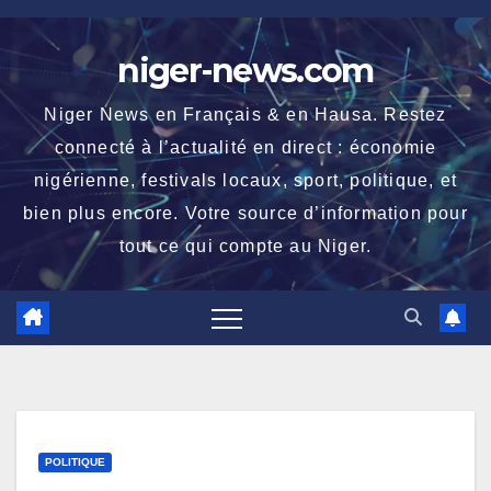
Skip
to
niger-news.com
content
Niger News en Français & en Hausa. Restez
connecté à l’actualité en direct : économie
nigérienne, festivals locaux, sport, politique, et
bien plus encore. Votre source d’information pour
tout ce qui compte au Niger.
POLITIQUE