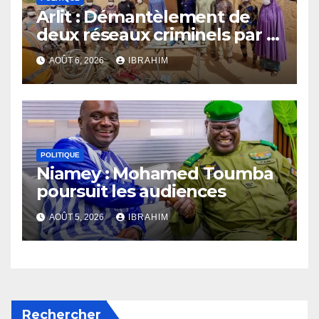
Arlit : Démantèlement de
deux réseaux criminels par la
police d’Akokan
AOÛT 6, 2026
IBRAHIM
POLITIQUE
Niamey : Mohamed Toumba
poursuit les audiences
AOÛT 5, 2026
IBRAHIM
Rechercher