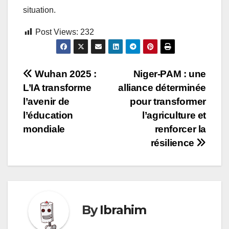
situation.
Post Views:
232
Navigation
Wuhan 2025 :
Niger-PAM : une
L’IA transforme
alliance déterminée
de
l’avenir de
pour transformer
l’article
l’éducation
l’agriculture et
mondiale
renforcer la
résilience
By
Ibrahim