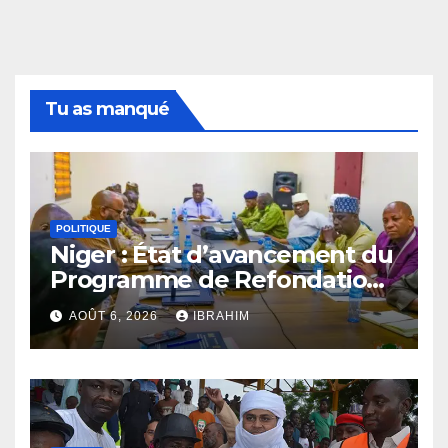
Tu as manqué
POLITIQUE
Niger : État d’avancement du
Programme de Refondation
à mi-parcours
AOÛT 6, 2026
IBRAHIM