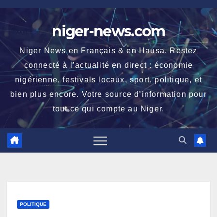
Skip
to
niger-news.com
content
Niger News en Français & en Hausa. Restez
connecté à l’actualité en direct : économie
nigérienne, festivals locaux, sport, politique, et
bien plus encore. Votre source d’information pour
tout ce qui compte au Niger.
POLITIQUE