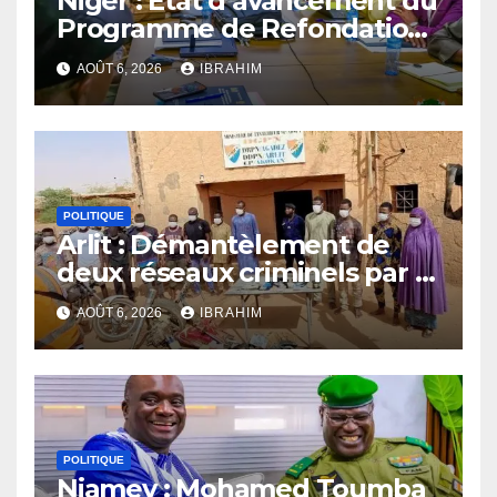
Niger : État d’avancement du
Programme de Refondation
à mi-parcours
AOÛT 6, 2026
IBRAHIM
POLITIQUE
Arlit : Démantèlement de
deux réseaux criminels par la
police d’Akokan
AOÛT 6, 2026
IBRAHIM
POLITIQUE
Niamey : Mohamed Toumba