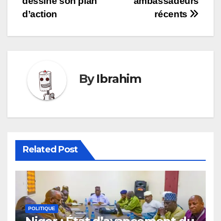
dessine son plan
ambassadeurs
l’article
d’action
récents
By
Ibrahim
Related Post
POLITIQUE