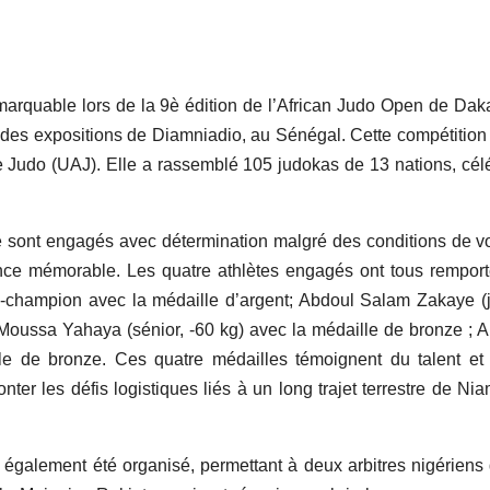
emarquable lors de la 9è édition de l’African Judo Open de Daka
des expositions de Diamniadio, au Sénégal. Cette compétition 
e Judo (UAJ). Elle a rassemblé 105 judokas de 13 nations, cél
se sont engagés avec détermination malgré des conditions de 
ormance mémorable. Les quatre athlètes engagés ont tous rempor
ce-champion avec la médaille d’argent; Abdoul Salam Zakaye (j
 Moussa Yahaya (sénior, -60 kg) avec la médaille de bronze ; 
le de bronze. Ces quatre médailles témoignent du talent et
nter les défis logistiques liés à un long trajet terrestre de Ni
 également été organisé, permettant à deux arbitres nigériens