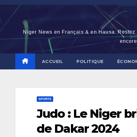
Skip
to
content
Niger News en Français & en Hausa. Restez con
encore
ACCUEIL
POLITIQUE
ÉCONOM
SPORTS
Judo : Le Niger br
de Dakar 2024