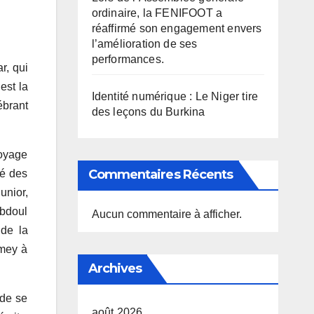
ordinaire, la FENIFOOT a
réaffirmé son engagement envers
l’amélioration de ses
performances.
r, qui
est la
Identité numérique : Le Niger tire
ébrant
des leçons du Burkina
voyage
Commentaires Récents
té des
unior,
Abdoul
Aucun commentaire à afficher.
 de la
amey à
Archives
 de se
août 2026