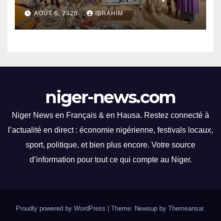
éblouis par des
police d’Akokan
performances
AOÛT 6, 2026
IBRAHIM
impressionnantes et des
moments palpitants tout au
long des courses.
niger-news.com
Niger News en Français & en Hausa. Restez connecté à
l’actualité en direct : économie nigérienne, festivals locaux,
sport, politique, et bien plus encore. Votre source
d’information pour tout ce qui compte au Niger.
Proudly powered by WordPress
|
Theme: Newsup by
Themeansar
.