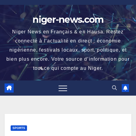
Skip
to
niger-news.com
content
Niger News en Français & en Hausa. Restez
connecté à l’actualité en direct : économie
nigérienne, festivals locaux, sport, politique, et
bien plus encore. Votre source d’information pour
tout ce qui compte au Niger.
SPORTS