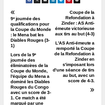
Navigation
Coupe de la
Refondation à
9ᵉ journée des
de
Zinder : AS Anti-
qualifications pour
émeute victorieuse
la Coupe du Monde
l’article
aux tirs au but (4-3)
: le Mena bat les
Diables Rouges (3-
L’AS Anti-émeute a
1)
remporté la Coupe
de la Refondation à
Lors de la 9ᵉ
Zinder en
journée des
s’imposant lors
éliminatoires de la
d’une séance de tirs
Coupe du Monde,
au but, avec un
l’équipe du Mena a
score de 4-3.
dominé les Diables
Rouges du Congo
avec un score de 3-
1. Ce match a été
marqué par une