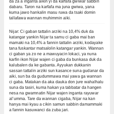
da za a inganta aikin yi da karfafa gwiwar sabbin
dabaru. Taron na karfafa ma juna gwiwa, yana
kuma jawo hankalin masu ruwa da tsaki domin
tallafawa wannan muhimmin aiki.
Nijar: Ci gaban tattalin arziki na 10,4% duk da
katangar yankin Nijar ta samu ci gaba mai ban
mamaki na 10,4% a fannin tattalin arziki, kodayake
tana fuskantar matsalolin katangar yankin. Wannan
ci gaban ya zo ne a mawuyacin lokaci, ya nuna
karfin ikon Nijar wajen ci gaba da bunkasa duk da
kalubalen da ke gabanta. Ayyukan dukkanin
sassan tattalin arziki sun kasance suna gudanar da
aiki, sun ba da gudummawa mai yawa ga wannan
ci gaba. Matakan da aka dauka don jure wahalhalu
suna da tasiri, kuma hakan ya tabbatar da hangen
nesa na gwamnatin Nijar wajen inganta rayuwar
al’umma. Tare da wannan cigaba, Nijar na kan
hanya mai kyau a cikin samun sabbin damammaki
a fannin kasuwanci da zuba jari.