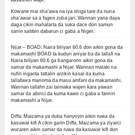
Kowane mai sha’awa na iya shiga tare da nuna
sha’awar sa a fagen zuba jari. Wannan yana daya
daga cikin mahalarta da suka dace don samun
sanin sabbin dabarun ci gaba a Niger.
Nijar – BOAD: Naira biliyan 60.6 don aikin gona da
makamashi BOAD ta kuduri aniyar ba da tallafi na
Naira biliyan 60.6 ga bangarorin aikin gona da
samar da makamashi a Nijar. Wannan mataki na
nufin inganta tattalin arzikin kasar da kuma
tallafawa manoma da masu amfani da makamashi.
Wannan tallafin zai taimaka wajen kara yawan
samar da abinci da kuma kawo ci gaba a fannin
makamashi a Nijar.
Diffa: Maizama ya duba hanyoyin aikin ruwa da
kasuwar kifi A cikin garin Diffa, Maizama ya ziyarci
wuraren aikin samar da ruwa da kasuwar kifi don