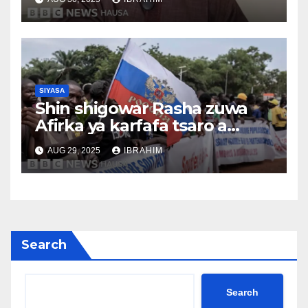
lokaci 3,37
SIYASA
Shin shigowar Rasha zuwa
Afirka ya karfafa tsaro a
Sahel?
AUG 29, 2025
IBRAHIM
Search
Search