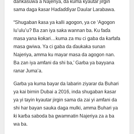
ɗankasuwa a Najeriya, da kuma kyautar jirgin
sama daga ƙasar Haɗaɗɗiyar Daular Larabawa.
“Shugaban ƙasa ya kalli agogon, ya ce ‘Agogon
lu’ulu’u? Ba zan iya saka wannan ba. Ku faɗa
masa yana ƙoƙari…kuma za mu ci gaba da ƙarfafa
masa gwiwa. Ya ci gaba da ɗaukaka sunan
Najeriya, amma ku mayar masa da agogon nan.
Ba zan iya amfani da shi ba,’ Garba ya bayyana
ranar Juma’a.
Garba ya kuma bayar da labarin ziyarar da Buhari
ya kai birnin Dubai a 2016, inda shugaban ƙasar
ya yi tayin kyautar jirgin sama da zai yi amfani da
shi har bayan sauka daga mulki, amma Buhari ya
ƙi karɓa saboda ba gwamnatin Najeriya za a ba
wa ba.