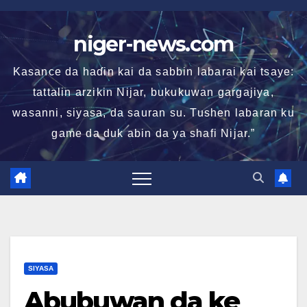
Skip
to
niger-news.com
content
Kasance da haɗin kai da sabbin labarai kai tsaye:
tattalin arzikin Nijar, bukukuwan gargajiya,
wasanni, siyasa, da sauran su. Tushen labaran ku
game da duk abin da ya shafi Nijar.”
SIYASA
Abubuwan da ke