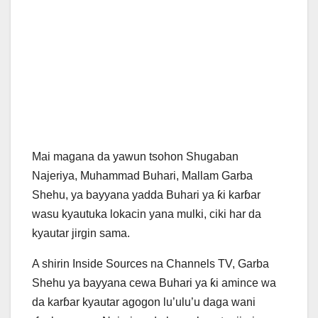
Mai magana da yawun tsohon Shugaban
Najeriya, Muhammad Buhari, Mallam Garba
Shehu, ya bayyana yadda Buhari ya ƙi karɓar
wasu kyautuka lokacin yana mulki, ciki har da
kyautar jirgin sama.
A shirin Inside Sources na Channels TV, Garba
Shehu ya bayyana cewa Buhari ya ƙi amince wa
da karɓar kyautar agogon lu’ulu’u daga wani