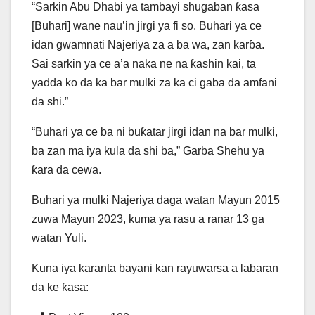
“Sarkin Abu Dhabi ya tambayi shugaban ƙasa
[Buhari] wane nau’in jirgi ya fi so. Buhari ya ce
idan gwamnati Najeriya za a ba wa, zan karɓa.
Sai sarkin ya ce a’a naka ne na ƙashin kai, ta
yadda ko da ka bar mulki za ka ci gaba da amfani
da shi.”
“Buhari ya ce ba ni buƙatar jirgi idan na bar mulki,
ba zan ma iya kula da shi ba,” Garba Shehu ya
ƙara da cewa.
Buhari ya mulki Najeriya daga watan Mayun 2015
zuwa Mayun 2023, kuma ya rasu a ranar 13 ga
watan Yuli.
Kuna iya karanta bayani kan rayuwarsa a labaran
da ke ƙasa: