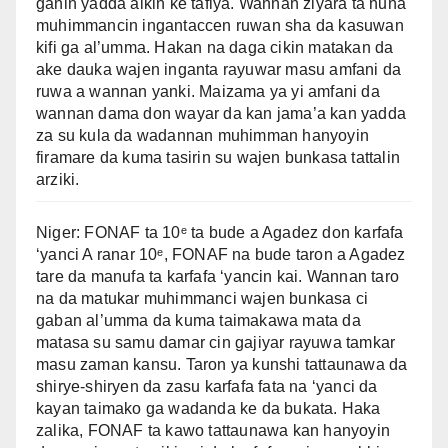
ganin yadda aikin ke tafiya. Wannan ziyara ta nuna
muhimmancin ingantaccen ruwan sha da kasuwan
kifi ga al’umma. Hakan na daga cikin matakan da
ake dauka wajen inganta rayuwar masu amfani da
ruwa a wannan yanki. Maizama ya yi amfani da
wannan dama don wayar da kan jama’a kan yadda
za su kula da wadannan muhimman hanyoyin
firamare da kuma tasirin su wajen bunkasa tattalin
arziki.
Niger: FONAF ta 10ᵉ ta bude a Agadez don karfafa
‘yanci A ranar 10ᵉ, FONAF na bude taron a Agadez
tare da manufa ta karfafa ‘yancin kai. Wannan taro
na da matukar muhimmanci wajen bunkasa ci
gaban al’umma da kuma taimakawa mata da
matasa su samu damar cin gajiyar rayuwa tamkar
masu zaman kansu. Taron ya kunshi tattaunawa da
shirye-shiryen da zasu karfafa fata na ‘yanci da
kayan taimako ga wadanda ke da bukata. Haka
zalika, FONAF ta kawo tattaunawa kan hanyoyin