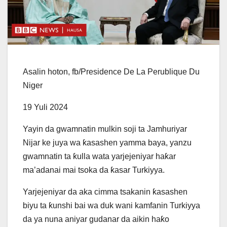
Asalin hoton,
fb/Presidence De La Perublique Du
Niger
19 Yuli 2024
Yayin da gwamnatin mulkin soji ta Jamhuriyar
Nijar ke juya wa ƙasashen yamma baya, yanzu
gwamnatin ta ƙulla wata yarjejeniyar haƙar
ma’adanai mai tsoka da ƙasar Turkiyya.
Yarjejeniyar da aka cimma tsakanin ƙasashen
biyu ta ƙunshi bai wa duk wani kamfanin Turkiyya
da ya nuna aniyar gudanar da aikin haƙo