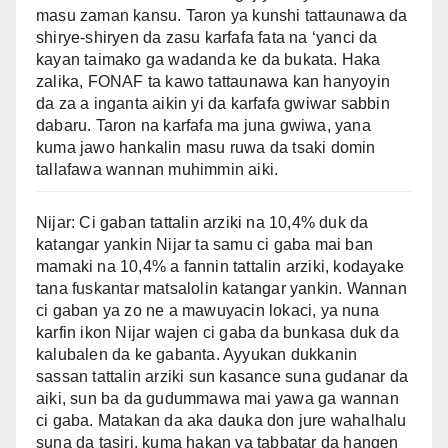
masu zaman kansu. Taron ya kunshi tattaunawa da
shirye-shiryen da zasu karfafa fata na ‘yanci da
kayan taimako ga wadanda ke da bukata. Haka
zalika, FONAF ta kawo tattaunawa kan hanyoyin
da za a inganta aikin yi da karfafa gwiwar sabbin
dabaru. Taron na karfafa ma juna gwiwa, yana
kuma jawo hankalin masu ruwa da tsaki domin
tallafawa wannan muhimmin aiki.
Nijar: Ci gaban tattalin arziki na 10,4% duk da
katangar yankin Nijar ta samu ci gaba mai ban
mamaki na 10,4% a fannin tattalin arziki, kodayake
tana fuskantar matsalolin katangar yankin. Wannan
ci gaban ya zo ne a mawuyacin lokaci, ya nuna
karfin ikon Nijar wajen ci gaba da bunkasa duk da
kalubalen da ke gabanta. Ayyukan dukkanin
sassan tattalin arziki sun kasance suna gudanar da
aiki, sun ba da gudummawa mai yawa ga wannan
ci gaba. Matakan da aka dauka don jure wahalhalu
suna da tasiri, kuma hakan ya tabbatar da hangen