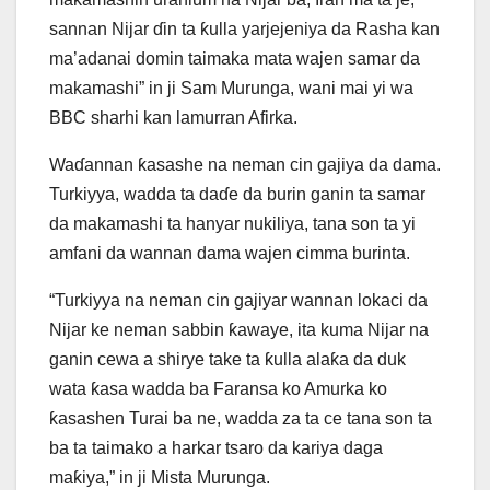
sannan Nijar ɗin ta ƙulla yarjejeniya da Rasha kan
ma’adanai domin taimaka mata wajen samar da
makamashi” in ji Sam Murunga, wani mai yi wa
BBC sharhi kan lamurran Afirka.
Waɗannan ƙasashe na neman cin gajiya da dama.
Turkiyya, wadda ta daɗe da burin ganin ta samar
da makamashi ta hanyar nukiliya, tana son ta yi
amfani da wannan dama wajen cimma burinta.
“Turkiyya na neman cin gajiyar wannan lokaci da
Nijar ke neman sabbin ƙawaye, ita kuma Nijar na
ganin cewa a shirye take ta ƙulla alaƙa da duk
wata ƙasa wadda ba Faransa ko Amurka ko
ƙasashen Turai ba ne, wadda za ta ce tana son ta
ba ta taimako a harkar tsaro da kariya daga
maƙiya,” in ji Mista Murunga.