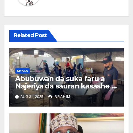
Related Post
SIYASA
Abubuwan da suka faru a
Najeriya da sauran kasashe a
duniya 26/08/2025
AUG 31, 2025
IBRAHIM