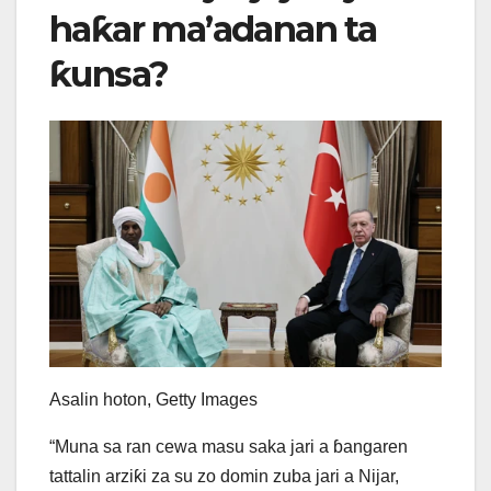
haƙar ma’adanan ta
ƙunsa?
Asalin hoton,
Getty Images
“Muna sa ran cewa masu saka jari a ɓangaren
tattalin arziƙi za su zo domin zuba jari a Nijar,