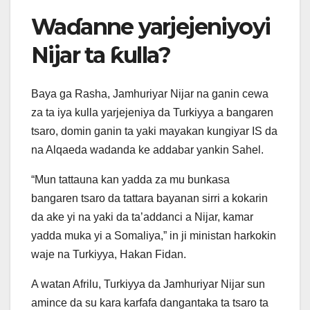
Waɗanne yarjejeniyoyi
Nijar ta ƙulla?
Baya ga Rasha, Jamhuriyar Nijar na ganin cewa
za ta iya kulla yarjejeniya da Turkiyya a bangaren
tsaro, domin ganin ta yaki mayakan kungiyar IS da
na Alqaeda wadanda ke addabar yankin Sahel.
“Mun tattauna kan yadda za mu bunkasa
bangaren tsaro da tattara bayanan sirri a kokarin
da ake yi na yaki da ta’addanci a Nijar, kamar
yadda muka yi a Somaliya,” in ji ministan harkokin
waje na Turkiyya, Hakan Fidan.
A watan Afrilu, Turkiyya da Jamhuriyar Nijar sun
amince da su kara karfafa dangantaka ta tsaro ta