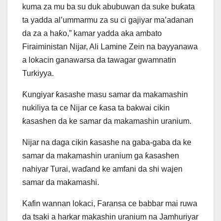
kuma za mu ba su duk abubuwan da suke buƙata
ta yadda al’ummarmu za su ci gajiyar ma’adanan
da za a haƙo,” kamar yadda aka ambato
Firaiministan Nijar, Ali Lamine Zein na bayyanawa
a lokacin ganawarsa da tawagar gwamnatin
Turkiyya.
Ƙungiyar ƙasashe masu samar da makamashin
nukiliya ta ce Nijar ce ƙasa ta bakwai cikin
ƙasashen da ke samar da makamashin uranium.
Nijar na daga cikin ƙasashe na gaba-gaba da ke
samar da makamashin uranium ga ƙasashen
nahiyar Turai, waɗand ke amfani da shi wajen
samar da makamashi.
Kafin wannan lokaci, Faransa ce babbar mai ruwa
da tsaki a harkar makashin uranium na Jamhuriyar