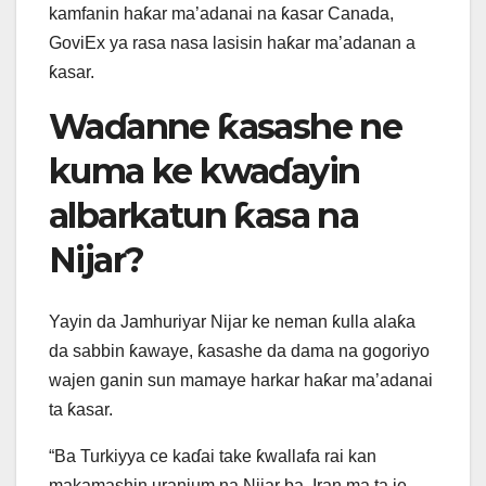
kamfanin haƙar ma’adanai na ƙasar Canada,
GoviEx ya rasa nasa lasisin haƙar ma’adanan a
ƙasar.
Waɗanne ƙasashe ne
kuma ke kwaɗayin
albarkatun ƙasa na
Nijar?
Yayin da Jamhuriyar Nijar ke neman ƙulla alaƙa
da sabbin ƙawaye, ƙasashe da dama na gogoriyo
wajen ganin sun mamaye harkar haƙar ma’adanai
ta ƙasar.
“Ba Turkiyya ce kaɗai take ƙwallafa rai kan
makamashin uranium na Nijar ba, Iran ma ta je,