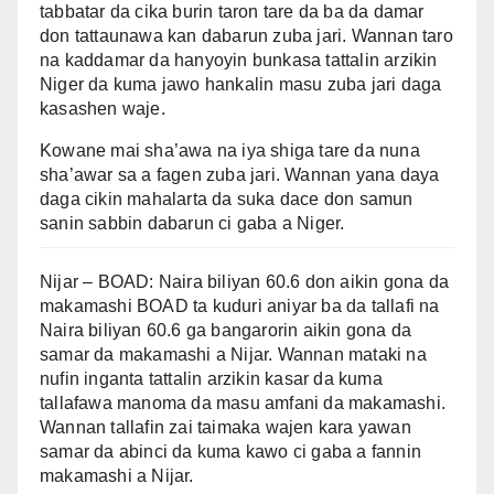
tabbatar da cika burin taron tare da ba da damar
don tattaunawa kan dabarun zuba jari. Wannan taro
na kaddamar da hanyoyin bunkasa tattalin arzikin
Niger da kuma jawo hankalin masu zuba jari daga
kasashen waje.
Kowane mai sha’awa na iya shiga tare da nuna
sha’awar sa a fagen zuba jari. Wannan yana daya
daga cikin mahalarta da suka dace don samun
sanin sabbin dabarun ci gaba a Niger.
Nijar – BOAD: Naira biliyan 60.6 don aikin gona da
makamashi BOAD ta kuduri aniyar ba da tallafi na
Naira biliyan 60.6 ga bangarorin aikin gona da
samar da makamashi a Nijar. Wannan mataki na
nufin inganta tattalin arzikin kasar da kuma
tallafawa manoma da masu amfani da makamashi.
Wannan tallafin zai taimaka wajen kara yawan
samar da abinci da kuma kawo ci gaba a fannin
makamashi a Nijar.