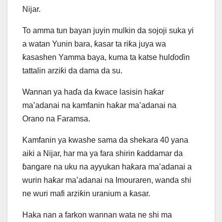
Nijar.
To amma tun bayan juyin mulkin da sojoji suka yi
a watan Yunin bara, ƙasar ta riƙa juya wa
ƙasashen Yamma baya, kuma ta katse hulɗoɗin
tattalin arziƙi da dama da su.
Wannan ya haɗa da ƙwace lasisin haƙar
ma’adanai na kamfanin haƙar ma’adanai na
Orano na Faramsa.
Kamfanin ya kwashe sama da shekara 40 yana
aiki a Nijar, har ma ya fara shirin ƙaddamar da
ɓangare na uku na ayyukan haƙara ma’adanai a
wurin haƙar ma’adanai na Imouraren, wanda shi
ne wuri mafi arziƙin uranium a ƙasar.
Haka nan a farkon wannan wata ne shi ma