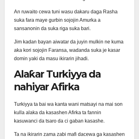
An ruwaito cewa tuni wasu dakaru daga Rasha
suka fara maye gurbin sojojin Amurka a
sansanonin da suka riga suka bari.
Jim kadan bayan aiwatar da juyin mulkin ne kuma
aka kori sojojin Faransa, wadanda suka je kasar
domin yaki da masu ikirarin jihadi.
Alaƙar Turkiyya da
nahiyar Afirka
Turkiyya ta bai wa kanta wani matsayi na mai son
kulla alaka da kasashen Afirka ta fannin
kasuwanci da tsaro da ci gaban kasashe.
Ta na ikirarin zama zabi mafi dacewa ga kasashen