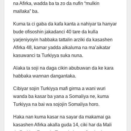
na Afirka, wadda ba ta zo da nufin “mulkin
mallaka” ba.
Kuma ta ci gaba da kafa kanta a nahiyar ta hanyar
bude ofisoshin jakadanci 40 tare da kulla
yarjeniyoyin habbaka tattalin arziki da kasashen
Afirka 48, kamar yadda alkaluma na ma’aikatar
kasuwanci ta Turkiyya suka nuna.
Alaka ta soji na daga cikin abubuwan da ke kara
habbaka wannan dangantaka.
Cibiyar sojin Turkiyya mafi girma a wani wuri
wanda ba kasar ba yana a Somaliya ne, kuma
Turkiyya na bai wa sojojin Somaliya horo.
Haka nan kuma kasar na sayar da makamai ga
kasashen Afirka akalla guda 14, ciki har da Mali