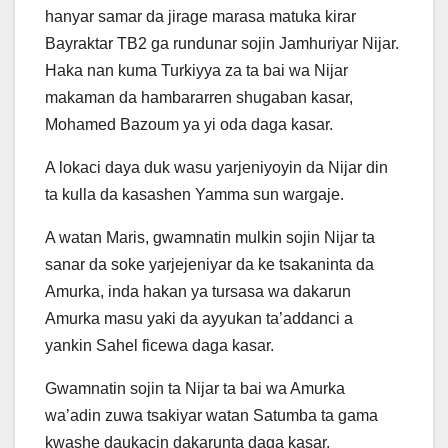
hanyar samar da jirage marasa matuka kirar
Bayraktar TB2 ga rundunar sojin Jamhuriyar Nijar.
Haka nan kuma Turkiyya za ta bai wa Nijar
makaman da hambararren shugaban kasar,
Mohamed Bazoum ya yi oda daga kasar.
A lokaci daya duk wasu yarjeniyoyin da Nijar din
ta kulla da kasashen Yamma sun wargaje.
A watan Maris, gwamnatin mulkin sojin Nijar ta
sanar da soke yarjejeniyar da ke tsakaninta da
Amurka, inda hakan ya tursasa wa dakarun
Amurka masu yaki da ayyukan ta’addanci a
yankin Sahel ficewa daga kasar.
Gwamnatin sojin ta Nijar ta bai wa Amurka
wa’adin zuwa tsakiyar watan Satumba ta gama
kwashe daukacin dakarunta daga kasar.