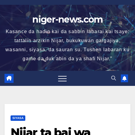
Skip
to
niger-news.com
content
Kasance da haɗin kai da sabbin labarai kai tsaye:
tattalin arzikin Nijar, bukukuwan gargajiya,
wasanni, siyasa, da sauran su. Tushen labaran ku
game da duk abin da ya shafi Nijar.”
SIYASA
Nijar ta bai wa