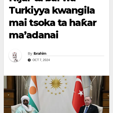
Turkiyya kwangila
mai tsoka ta haƙar
ma’adanai
By
Ibrahim
OCT 7, 2024