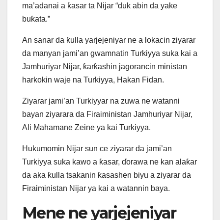
ma’adanai a ƙasar ta Nijar “duk abin da yake
buƙata.”
An sanar da ƙulla yarjejeniyar ne a lokacin ziyarar
da manyan jami’an gwamnatin Turkiyya suka kai a
Jamhuriyar Nijar, ƙarƙashin jagorancin ministan
harkokin waje na Turkiyya, Hakan Fidan.
Ziyarar jami’an Turkiyyar na zuwa ne watanni
bayan ziyarara da Firaiministan Jamhuriyar Nijar,
Ali Mahamane Zeine ya kai Turkiyya.
Hukumomin Nijar sun ce ziyarar da jami’an
Turkiyya suka kawo a ƙasar, ɗorawa ne kan alaƙar
da aka ƙulla tsakanin ƙasashen biyu a ziyarar da
Firaiministan Nijar ya kai a watannin baya.
Mene ne yarjejeniyar