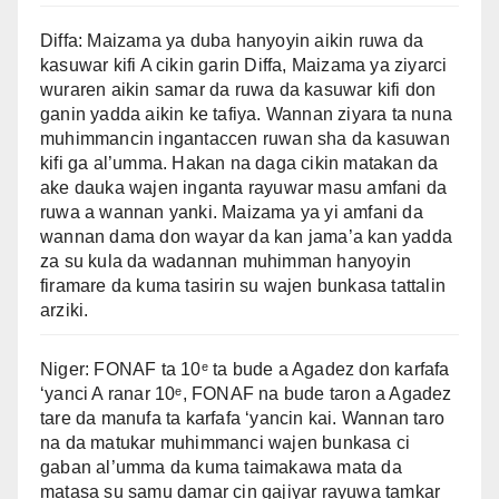
Diffa: Maizama ya duba hanyoyin aikin ruwa da
kasuwar kifi A cikin garin Diffa, Maizama ya ziyarci
wuraren aikin samar da ruwa da kasuwar kifi don
ganin yadda aikin ke tafiya. Wannan ziyara ta nuna
muhimmancin ingantaccen ruwan sha da kasuwan
kifi ga al’umma. Hakan na daga cikin matakan da
ake dauka wajen inganta rayuwar masu amfani da
ruwa a wannan yanki. Maizama ya yi amfani da
wannan dama don wayar da kan jama’a kan yadda
za su kula da wadannan muhimman hanyoyin
firamare da kuma tasirin su wajen bunkasa tattalin
arziki.
Niger: FONAF ta 10ᵉ ta bude a Agadez don karfafa
‘yanci A ranar 10ᵉ, FONAF na bude taron a Agadez
tare da manufa ta karfafa ‘yancin kai. Wannan taro
na da matukar muhimmanci wajen bunkasa ci
gaban al’umma da kuma taimakawa mata da
matasa su samu damar cin gajiyar rayuwa tamkar