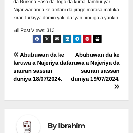
da Burkina Faso da Togo da kuma Jamhuriyar
Nijar wadanda ke amfani da jirage marasa matuka
kirar Turkiyya domin yaki da ‘yan bindiga a yankin.
Post Views:
313
Post
Abubuwan da ke
Abubuwan da ke
faruwa a Najeriya da
faruwa a Najeriya da
navigation
sauran sassan
sauran sassan
duniya 18/07/2024.
duniya 19/07/2024.
By
Ibrahim