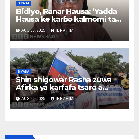
SIYASA
Bidiyo, Ranar Hausa: ‘Yadda
Hausa ke karɓo kalmomi tare
da canza ma’anarsu’, Tsawon
AUG 30, 2025
IBRAHIM
lokaci 3,37
SIYASA
Shin shigowar Rasha zuwa
Afirka ya karfafa tsaro a
Sahel?
AUG 29, 2025
IBRAHIM