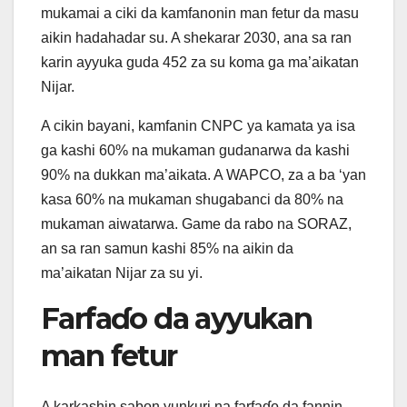
mukamai a ciki da kamfanonin man fetur da masu
aikin hadahadar su. A shekarar 2030, ana sa ran
karin ayyuka guda 452 za su koma ga ma’aikatan
Nijar.
A cikin bayani, kamfanin CNPC ya kamata ya isa
ga kashi 60% na mukaman gudanarwa da kashi
90% na dukkan ma’aikata. A WAPCO, za a ba ‘yan
kasa 60% na mukaman shugabanci da 80% na
mukaman aiwatarwa. Game da rabo na SORAZ,
an sa ran samun kashi 85% na aikin da
ma’aikatan Nijar za su yi.
Farfaɗo da ayyukan
man fetur
A karkashin sabon yunkuri na farfaɗo da fannin,