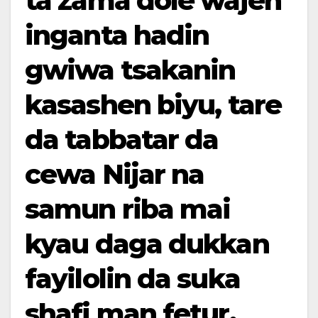
ta zama dole wajen
inganta hadin
gwiwa tsakanin
kasashen biyu, tare
da tabbatar da
cewa Nijar na
samun riba mai
kyau daga dukkan
fayilolin da suka
shafi man fetur.