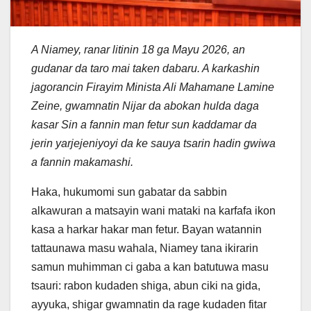
A Niamey, ranar litinin 18 ga Mayu 2026, an
gudanar da taro mai taken dabaru. A karkashin
jagorancin Firayim Minista Ali Mahamane Lamine
Zeine, gwamnatin Nijar da abokan hulda daga
kasar Sin a fannin man fetur sun kaddamar da
jerin yarjejeniyoyi da ke sauya tsarin hadin gwiwa
a fannin makamashi.
Haka, hukumomi sun gabatar da sabbin
alkawuran a matsayin wani mataki na karfafa ikon
kasa a harkar hakar man fetur. Bayan watannin
tattaunawa masu wahala, Niamey tana ikirarin
samun muhimman ci gaba a kan batutuwa masu
tsauri: rabon kudaden shiga, abun ciki na gida,
ayyuka, shigar gwamnatin da rage kudaden fitar