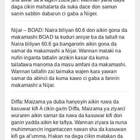
daga cikin mahalarta da suka dace don samun
sanin sabbin dabarun ci gaba a Niger.
Nijar – BOAD: Naira biliyan 60.6 don aikin gona da
makamashi BOAD ta kuduri aniyar ba da tallafi na
Naira biliyan 60.6 ga bangarorin aikin gona da
samar da makamashi a Nijar. Wannan mataki na
nufin inganta tattalin arzikin kasar da kuma
tallafawa manoma da masu amfani da makamashi.
Wannan tallafin zai taimaka wajen kara yawan
samar da abinci da kuma kawo ci gaba a fannin
makamashi a Nijar.
Diffa: Maizama ya duba hanyoyin aikin ruwa da
kasuwar kifi A cikin garin Diffa, Maizama ya ziyarci
wuraren aikin samar da ruwa da kasuwar kifi don
ganin yadda aikin ke tafiya. Wannan ziyara ta nuna
muhimmancin ingantaccen ruwan sha da kasuwan
kifi ga al’umma. Hakan na daga cikin matakan da