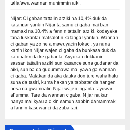
tallafawa wannan muhimmin aiki.
Nijar: Ci gaban tattalin arziki na 10,4% duk da
katangar yankin Nijar ta samu ci gaba mai ban
mamaki na 10,4% a fannin tattalin arziki, kodayake
tana fuskantar matsalolin katangar yankin. Wannan
ci gaban ya zo ne a mawuyacin lokaci, ya nuna
karfin ikon Nijar wajen ci gaba da bunkasa duk da
kalubalen da ke gabanta. Ayyukan dukkanin
sassan tattalin arziki sun kasance suna gudanar da
aiki, sun ba da gudummawa mai yawa ga wannan
ci gaba. Matakan da aka dauka don jure wahalhalu
suna da tasiri, kuma hakan ya tabbatar da hangen
nesa na gwamnatin Nijar wajen inganta rayuwar
al’umma. Tare da wannan cigaba, Nijar na kan
hanya mai kyau a cikin samun sabbin damammaki
a fannin kasuwanci da zuba jari.