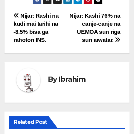
Post
Nijar: Rashi na
Nijar: Kashi 76% na
kudi mai tarihi na
canje-canje na
navigation
-8.5% bisa ga
UEMOA sun riga
rahoton INS.
sun aiwatar.
By
Ibrahim
Related Post