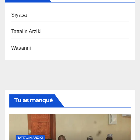
Siyasa
Tattalin Arziki
Wasanni
Tu as manqué
TATTALIN ARZIKI