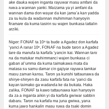
ake dauka wajen inganta rayuwar masu amfani da
ruwa a wannan yanki. Maizama ya yi amfani da
wannan dama don wayar da kan jama’a kan yadda
za su kula da wadannan muhimman hanyoyin
firamare da kuma tasirin su wajen bunkasa tattalin
arziki.
Niger: FONAF ta 10ᵉ ta bude a Agadez don karfafa
‘yanci A ranar 10ᵉ, FONAF na bude taron a Agadez
tare da manufa ta karfafa ‘yancin kai. Wannan taro
na da matukar muhimmanci wajen bunkasa ci
gaban al’umma da kuma taimakawa mata da
matasa su samu damar cin gajiyar rayuwa tamkar
masu zaman kansu. Taron ya kunshi tattaunawa da
shirye-shiryen da zasu karfafa fata na ‘yanci da
kayan taimako ga wadanda ke da bukata. Haka
zalika, FONAF ta kawo tattaunawa kan hanyoyin
da za a inganta aikin yi da karfafa gwiwar sabbin
dabaru. Taron na karfafa ma juna gwiwa, yana
kuma jawo hankalin masu ruwa da tsaki domin