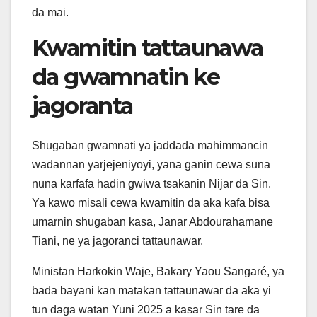
da mai.
Kwamitin tattaunawa
da gwamnatin ke
jagoranta
Shugaban gwamnati ya jaddada mahimmancin
wadannan yarjejeniyoyi, yana ganin cewa suna
nuna karfafa hadin gwiwa tsakanin Nijar da Sin.
Ya kawo misali cewa kwamitin da aka kafa bisa
umarnin shugaban kasa, Janar Abdourahamane
Tiani, ne ya jagoranci tattaunawar.
Ministan Harkokin Waje, Bakary Yaou Sangaré, ya
bada bayani kan matakan tattaunawar da aka yi
tun daga watan Yuni 2025 a kasar Sin tare da