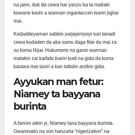
na jarin, duk da cewa har yanzu ba ta mallaki
kowane kashi a wannan ingantaccen tsarin jigilar
mai.
Kodaddeyarnan sabbin yarjejeniyoyi sun tanadi
cewa kudaden da aka samu daga fitar da mai za
su koma Nijar. Hukumomi na ganin wannan
matakin zai karfafa tsarin kudi na gida da kuma
karawa mai tasiri a kan tattalin arzikin gida.
Ayyukan man fetur:
Niamey ta bayyana
burinta
A fannin aikin yi, Niamey tana bayyana burinta.
Gwamnatin na son hanzarta “nigerization” na