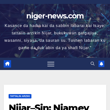
Skip
to
niger-news.com
content
Kasance da haɗin kai da sabbin labarai kai tsaye:
tattalin arzikin Nijar, bukukuwan gargajiya,
wasanni, siyasa, da sauran su. Tushen labaran ku
game da duk abin da ya shafi Nijar.”
TATTALIN ARZIKI
Nijar–Sin: Niamey