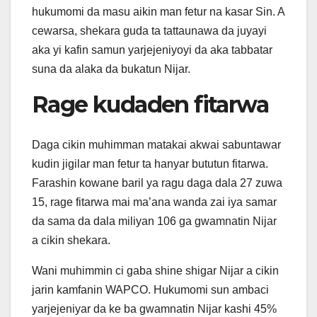
hukumomi da masu aikin man fetur na kasar Sin. A
cewarsa, shekara guda ta tattaunawa da juyayi
aka yi kafin samun yarjejeniyoyi da aka tabbatar
suna da alaka da bukatun Nijar.
Rage kudaden fitarwa
Daga cikin muhimman matakai akwai sabuntawar
kudin jigilar man fetur ta hanyar bututun fitarwa.
Farashin kowane baril ya ragu daga dala 27 zuwa
15, rage fitarwa mai ma’ana wanda zai iya samar
da sama da dala miliyan 106 ga gwamnatin Nijar
a cikin shekara.
Wani muhimmin ci gaba shine shigar Nijar a cikin
jarin kamfanin WAPCO. Hukumomi sun ambaci
yarjejeniyar da ke ba gwamnatin Nijar kashi 45%