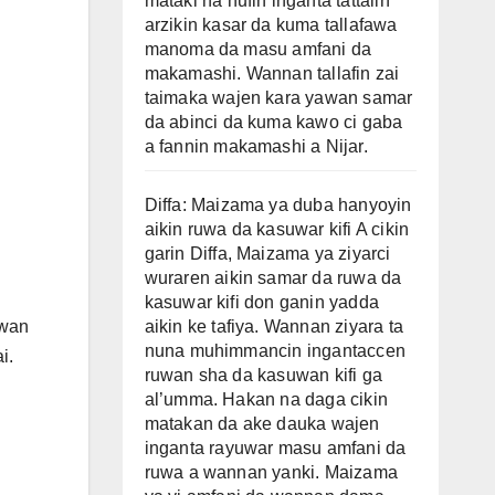
mataki na nufin inganta tattalin
arzikin kasar da kuma tallafawa
manoma da masu amfani da
makamashi. Wannan tallafin zai
taimaka wajen kara yawan samar
da abinci da kuma kawo ci gaba
a fannin makamashi a Nijar.
Diffa: Maizama ya duba hanyoyin
aikin ruwa da kasuwar kifi A cikin
garin Diffa, Maizama ya ziyarci
wuraren aikin samar da ruwa da
kasuwar kifi don ganin yadda
uwan
aikin ke tafiya. Wannan ziyara ta
nuna muhimmancin ingantaccen
i.
ruwan sha da kasuwan kifi ga
al’umma. Hakan na daga cikin
matakan da ake dauka wajen
inganta rayuwar masu amfani da
ruwa a wannan yanki. Maizama