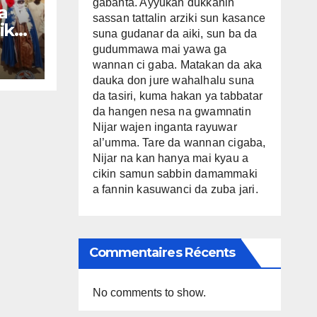
gabanta. Ayyukan dukkanin
a
sassan tattalin arziki sun kasance
ikin
suna gudanar da aiki, sun ba da
r
gudummawa mai yawa ga
wannan ci gaba. Matakan da aka
a
dauka don jure wahalhalu suna
da tasiri, kuma hakan ya tabbatar
da hangen nesa na gwamnatin
ruwa
Nijar wajen inganta rayuwar
don
al’umma. Tare da wannan cigaba,
n
Nijar na kan hanya mai kyau a
an
cikin samun sabbin damammaki
a fannin kasuwanci da zuba jari.
wan
ifi
Commentaires Récents
kan
No comments to show.