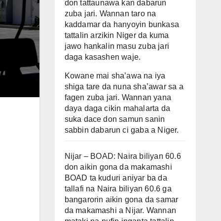
don tattaunawa kan dabarun
zuba jari. Wannan taro na
kaddamar da hanyoyin bunkasa
tattalin arzikin Niger da kuma
jawo hankalin masu zuba jari
daga kasashen waje.
Kowane mai sha’awa na iya
shiga tare da nuna sha’awar sa a
fagen zuba jari. Wannan yana
daya daga cikin mahalarta da
suka dace don samun sanin
sabbin dabarun ci gaba a Niger.
Nijar – BOAD: Naira biliyan 60.6
don aikin gona da makamashi
BOAD ta kuduri aniyar ba da
tallafi na Naira biliyan 60.6 ga
bangarorin aikin gona da samar
da makamashi a Nijar. Wannan