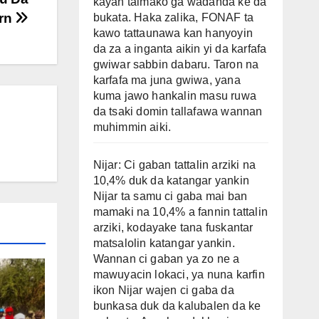
kayan taimako ga wadanda ke da
trn
bukata. Haka zalika, FONAF ta
kawo tattaunawa kan hanyoyin
da za a inganta aikin yi da karfafa
gwiwar sabbin dabaru. Taron na
karfafa ma juna gwiwa, yana
kuma jawo hankalin masu ruwa
da tsaki domin tallafawa wannan
muhimmin aiki.
Nijar: Ci gaban tattalin arziki na
10,4% duk da katangar yankin
Nijar ta samu ci gaba mai ban
mamaki na 10,4% a fannin tattalin
arziki, kodayake tana fuskantar
matsalolin katangar yankin.
Wannan ci gaban ya zo ne a
mawuyacin lokaci, ya nuna karfin
ikon Nijar wajen ci gaba da
bunkasa duk da kalubalen da ke