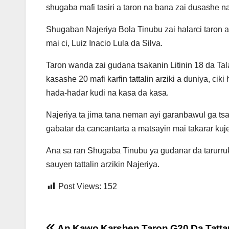
shugaba mafi tasiri a taron na bana zai dusashe n
Shugaban Najeriya Bola Tinubu zai halarci taron 
mai ci, Luiz Inacio Lula da Silva.
Taron wanda zai gudana tsakanin Litinin 18 da Ta
kasashe 20 mafi karfin tattalin arziki a duniya, cik
hada-hadar kudi na kasa da kasa.
Najeriya ta jima tana neman ayi garanbawul ga t
gabatar da cancantarta a matsayin mai takarar kuje
Ana sa ran Shugaba Tinubu ya gudanar da tarurru
sauyen tattalin arzikin Najeriya.
Post Views:
152
An Kawo Karshen Taron G20 Da Tatt