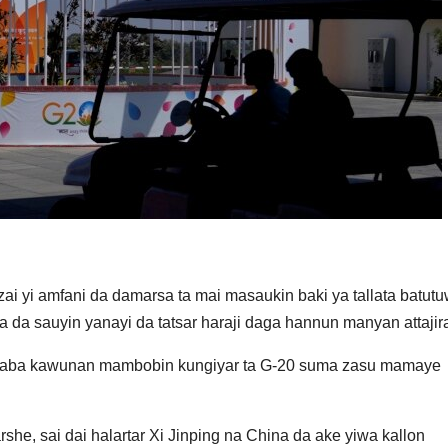
 zai yi amfani da damarsa ta mai masaukin baki ya tallata batut
a da sauyin yanayi da tatsar haraji daga hannun manyan attajira
r raba kawunan mambobin kungiyar ta G-20 suma zasu mamaye
she, sai dai halartar Xi Jinping na China da ake yiwa kallon