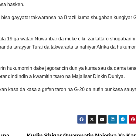
asa hasken.
a bisa gayyatar takwaransa na Brazil kuma shugaban kungiyar 
lata 19 ga watan Nuwanbar da muke ciki, zai tattaro shugabann
i har da tarayyar Turai da takwararta ta nahiyar Afrika da hukumo
sarin hukumomin dake jagorancin duniya kuma sau da dama tan
rar dindindin a kwamitin tsaro na Majalisar Dinkin Duniya.
kan kasa da kasa a gefen taron na G-20 da nufin bunkasa sauy
auna
Kudin Shigar Gwamnatin Najeriya Ya Ka