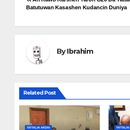
Post
Batutuwan Kasashen Kudancin Duniya
navigation
By
Ibrahim
Related Post
TATTALIN ARZIKI
TATTALIN