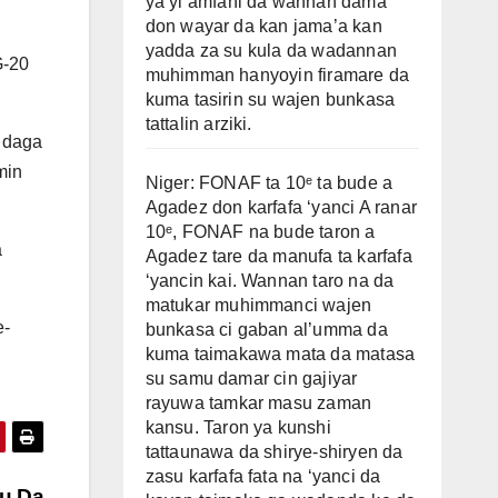
ya yi amfani da wannan dama
don wayar da kan jama’a kan
yadda za su kula da wadannan
G-20
muhimman hanyoyin firamare da
kuma tasirin su wajen bunkasa
tattalin arziki.
i daga
min
Niger: FONAF ta 10ᵉ ta bude a
Agadez don karfafa ‘yanci A ranar
10ᵉ, FONAF na bude taron a
a
Agadez tare da manufa ta karfafa
‘yancin kai. Wannan taro na da
matukar muhimmanci wajen
e-
bunkasa ci gaban al’umma da
kuma taimakawa mata da matasa
su samu damar cin gajiyar
rayuwa tamkar masu zaman
kansu. Taron ya kunshi
tattaunawa da shirye-shiryen da
zasu karfafa fata na ‘yanci da
ru Da