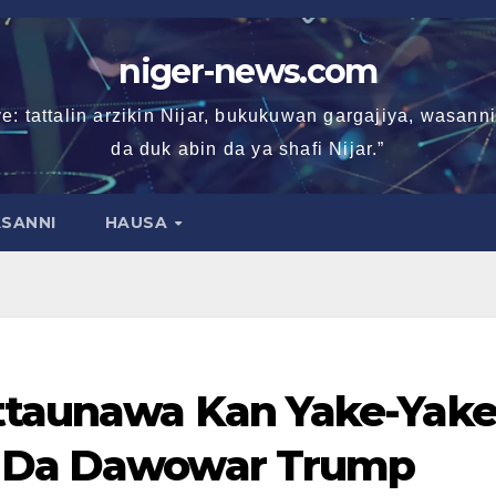
niger-news.com
e: tattalin arzikin Nijar, bukukuwan gargajiya, wasan
da duk abin da ya shafi Nijar.”
SANNI
HAUSA
ttaunawa Kan Yake-Yak
i Da Dawowar Trump