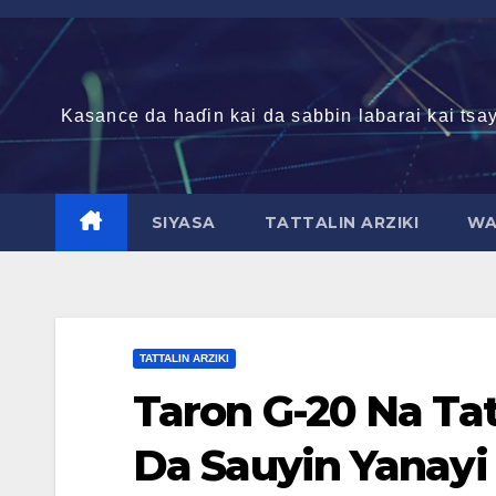
Skip
to
content
Kasance da haɗin kai da sabbin labarai kai tsay
SIYASA
TATTALIN ARZIKI
WA
TATTALIN ARZIKI
Taron G-20 Na Ta
Da Sauyin Yanay