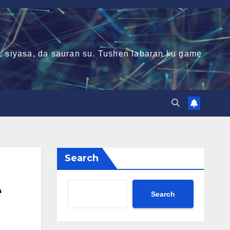
ni, siyasa, da sauran su. Tushen labaran ku game
Search
e
Search