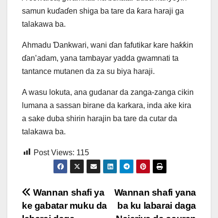
samun kuɗaɗen shiga ba tare da ƙara haraji ga
talakawa ba.
Ahmadu Ɗankwari, wani ɗan fafutikar kare haƙƙin
ɗan’adam, yana tambayar yadda gwamnati ta
tantance mutanen da za su biya haraji.
A wasu lokuta, ana gudanar da zanga-zanga cikin
lumana a sassan birane da karkara, inda ake kira
a sake duba shirin harajin ba tare da cutar da
talakawa ba.
Post Views:
115
Post
Wannan shafi ya
Wannan shafi yana
ke gabatar muku da
ba ku labarai daga
navigation