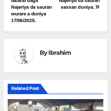
labarai daga
Najeriya da sauran
Najeriya da sauran
sassan duniya.
wurare a duniya
17/06/2025.
By
Ibrahim
Related Post