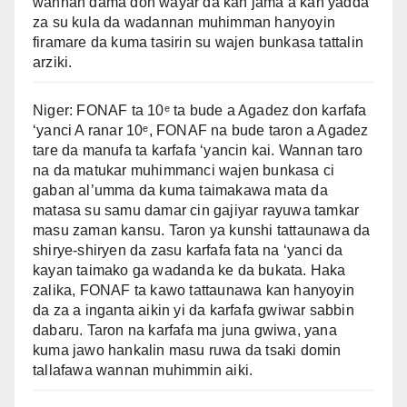
wannan dama don wayar da kan jama’a kan yadda
za su kula da wadannan muhimman hanyoyin
firamare da kuma tasirin su wajen bunkasa tattalin
arziki.
Niger: FONAF ta 10ᵉ ta bude a Agadez don karfafa
‘yanci A ranar 10ᵉ, FONAF na bude taron a Agadez
tare da manufa ta karfafa ‘yancin kai. Wannan taro
na da matukar muhimmanci wajen bunkasa ci
gaban al’umma da kuma taimakawa mata da
matasa su samu damar cin gajiyar rayuwa tamkar
masu zaman kansu. Taron ya kunshi tattaunawa da
shirye-shiryen da zasu karfafa fata na ‘yanci da
kayan taimako ga wadanda ke da bukata. Haka
zalika, FONAF ta kawo tattaunawa kan hanyoyin
da za a inganta aikin yi da karfafa gwiwar sabbin
dabaru. Taron na karfafa ma juna gwiwa, yana
kuma jawo hankalin masu ruwa da tsaki domin
tallafawa wannan muhimmin aiki.