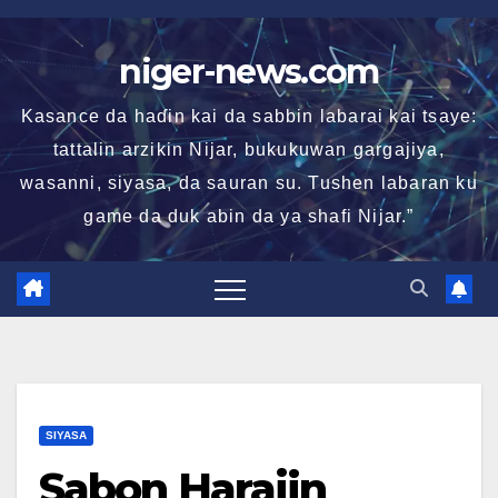
Skip
to
niger-news.com
content
Kasance da haɗin kai da sabbin labarai kai tsaye:
tattalin arzikin Nijar, bukukuwan gargajiya,
wasanni, siyasa, da sauran su. Tushen labaran ku
game da duk abin da ya shafi Nijar.”
SIYASA
Sabon Harajin