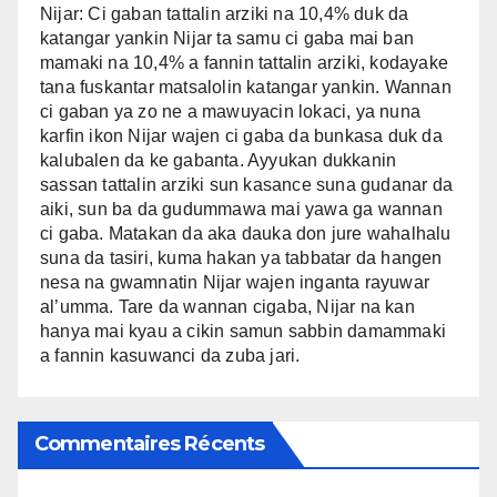
Nijar: Ci gaban tattalin arziki na 10,4% duk da
katangar yankin Nijar ta samu ci gaba mai ban
mamaki na 10,4% a fannin tattalin arziki, kodayake
tana fuskantar matsalolin katangar yankin. Wannan
ci gaban ya zo ne a mawuyacin lokaci, ya nuna
karfin ikon Nijar wajen ci gaba da bunkasa duk da
kalubalen da ke gabanta. Ayyukan dukkanin
sassan tattalin arziki sun kasance suna gudanar da
aiki, sun ba da gudummawa mai yawa ga wannan
ci gaba. Matakan da aka dauka don jure wahalhalu
suna da tasiri, kuma hakan ya tabbatar da hangen
nesa na gwamnatin Nijar wajen inganta rayuwar
al’umma. Tare da wannan cigaba, Nijar na kan
hanya mai kyau a cikin samun sabbin damammaki
a fannin kasuwanci da zuba jari.
Commentaires Récents