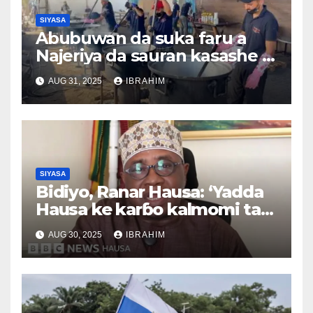
SIYASA
Abubuwan da suka faru a
Najeriya da sauran kasashe a
duniya 26/08/2025
AUG 31, 2025
IBRAHIM
SIYASA
Bidiyo, Ranar Hausa: ‘Yadda
Hausa ke karɓo kalmomi tare
da canza ma’anarsu’, Tsawon
AUG 30, 2025
IBRAHIM
lokaci 3,37