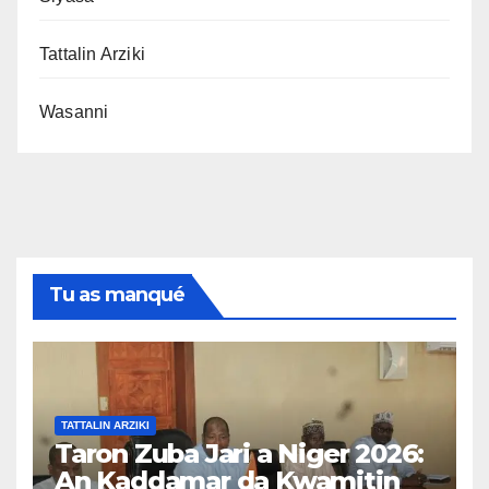
Tattalin Arziki
Wasanni
Tu as manqué
TATTALIN ARZIKI
Taron Zuba Jari a Niger 2026:
An Kaddamar da Kwamitin