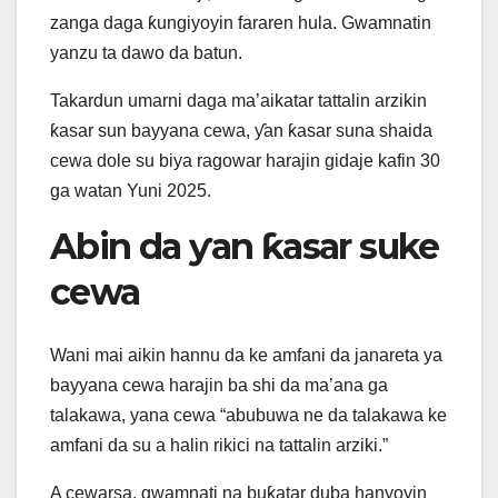
zanga daga ƙungiyoyin fararen hula. Gwamnatin
yanzu ta dawo da batun.
Takardun umarni daga ma’aikatar tattalin arzikin
ƙasar sun bayyana cewa, ƴan ƙasar suna shaida
cewa dole su biya ragowar harajin gidaje kafin 30
ga watan Yuni 2025.
Abin da ƴan ƙasar suke
cewa
Wani mai aikin hannu da ke amfani da janareta ya
bayyana cewa harajin ba shi da ma’ana ga
talakawa, yana cewa “abubuwa ne da talakawa ke
amfani da su a halin rikici na tattalin arziki.”
A cewarsa, gwamnati na buƙatar duba hanyoyin