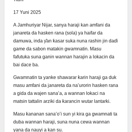
17 Yuni 2025
A Jamhuriyar Nijar, sanya haraji kan amfani da
janareta da hasken rana (sola) ya haifar da
damuwa, inda ƴan ƙasar suka nuna rashin jin daɗi
game da sabon matakin gwamnatin. Masu
fafutuka suna ganin wannan harajin a lokacin da
bai dace ba.
Gwamnatin ta yanke shawarar ƙarin haraji ga duk
masu amfani da janareta da na’urorin hasken rana
a gida da wajen sana’a, a wannan lokaci na
matsin tattalin arziki da ƙarancin wutar lantarki.
Masu ƙananan sana’o’i sun yi kira ga gwamnati ta
duba wannan haraji, suna nuna cewa wannan
yana da nauyi a kan su.