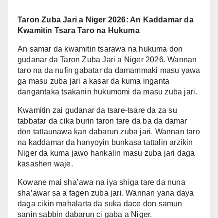
Taron Zuba Jari a Niger 2026: An Kaddamar da
Kwamitin Tsara Taro na Hukuma
An samar da kwamitin tsarawa na hukuma don
gudanar da Taron Zuba Jari a Niger 2026. Wannan
taro na da nufin gabatar da damammaki masu yawa
ga masu zuba jari a kasar da kuma inganta
dangantaka tsakanin hukumomi da masu zuba jari.
Kwamitin zai gudanar da tsare-tsare da za su
tabbatar da cika burin taron tare da ba da damar
don tattaunawa kan dabarun zuba jari. Wannan taro
na kaddamar da hanyoyin bunkasa tattalin arzikin
Niger da kuma jawo hankalin masu zuba jari daga
kasashen waje.
Kowane mai sha’awa na iya shiga tare da nuna
sha’awar sa a fagen zuba jari. Wannan yana daya
daga cikin mahalarta da suka dace don samun
sanin sabbin dabarun ci gaba a Niger.