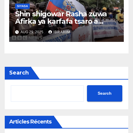
SIYASA
Shin shigowar Rasha zuwa
Afirka ya karfafa tsaro a
Sahel?
AUG 29, 2025
IBRAHIM
Search
Search
Articles Récents