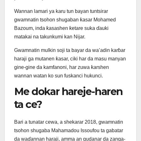
Wannan lamari ya karu tun bayan tuntsirar
gwamnatin tsohon shugaban ƙasar Mohamed
Bazoum, inda ƙasashen ƙetare suka ɗauki
matakai na takunkumi kan Nijar.
Gwamnatin mulkin soji ta bayar da wa’adin karɓar
haraji ga mutanen ƙasar, ciki har da masu manyan
gine-gine da kamfanoni, har zuwa ƙarshen
wannan watan ko sun fuskanci hukunci.
Me dokar hareje-haren
ta ce?
Bari a tunatar cewa, a shekarar 2018, gwamnatin
tsohon shugaba Mahamadou Issoufou ta gabatar
da waɗannan haraji, amma an gudanar da zanga-