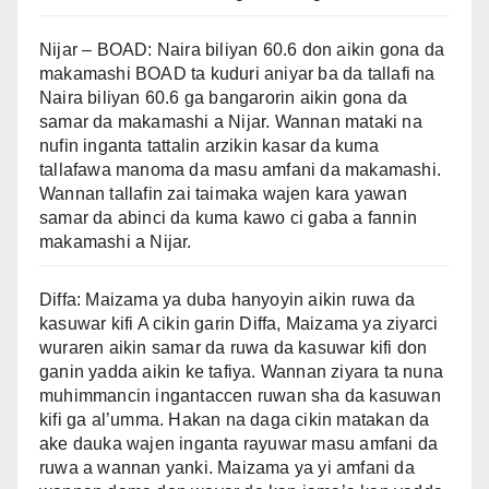
Nijar – BOAD: Naira biliyan 60.6 don aikin gona da
makamashi BOAD ta kuduri aniyar ba da tallafi na
Naira biliyan 60.6 ga bangarorin aikin gona da
samar da makamashi a Nijar. Wannan mataki na
nufin inganta tattalin arzikin kasar da kuma
tallafawa manoma da masu amfani da makamashi.
Wannan tallafin zai taimaka wajen kara yawan
samar da abinci da kuma kawo ci gaba a fannin
makamashi a Nijar.
Diffa: Maizama ya duba hanyoyin aikin ruwa da
kasuwar kifi A cikin garin Diffa, Maizama ya ziyarci
wuraren aikin samar da ruwa da kasuwar kifi don
ganin yadda aikin ke tafiya. Wannan ziyara ta nuna
muhimmancin ingantaccen ruwan sha da kasuwan
kifi ga al’umma. Hakan na daga cikin matakan da
ake dauka wajen inganta rayuwar masu amfani da
ruwa a wannan yanki. Maizama ya yi amfani da